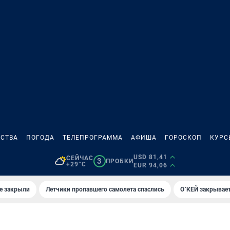
СТВА
ПОГОДА
ТЕЛЕПРОГРАММА
АФИША
ГОРОСКОП
КУРС
USD 81,41
СЕЙЧАС
3
ПРОБКИ
+29°C
EUR 94,06
е закрыли
Летчики пропавшего самолета спаслись
О`КЕЙ закрывает