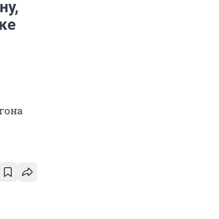
ну,
ке
гона