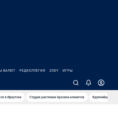
Ы ВАЛЮТ
РЕДКОЛЛЕГИЯ
ZODY
ИГРЫ
ся в Иркутске
Студия растяжки бросила клиентов
Крупнейшие про