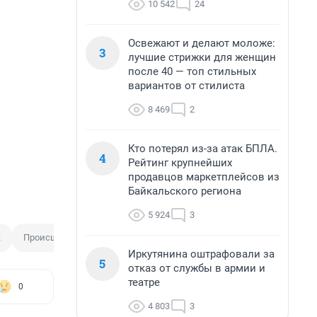
10 542
24
Освежают и делают моложе:
3
лучшие стрижки для женщин
после 40 — топ стильных
вариантов от стилиста
8 469
2
Кто потерял из-за атак БПЛА.
4
Рейтинг крупнейших
продавцов маркетплейсов из
Байкальского региона
5 924
3
к
Происшествие
Иркутянина оштрафовали за
5
отказ от службы в армии и
театре
0
4 803
3