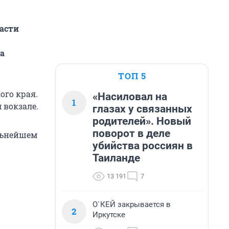
асти
а
ТОП 5
го края.
«Насиловал на
1
 вокзале.
глазах у связанных
родителей». Новый
поворот в деле
льнейшем
убийства россиян в
Таиланде
13 191
7
О`КЕЙ закрывается в
2
Иркутске