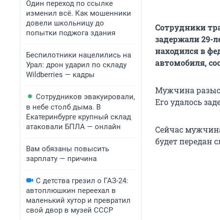
Один переход по ссылке
изменил всё. Как мошенники
довели школьницу до
Сотрудники тра
попытки поджога здания
задержали 29-л
находился в фе
Беспилотники нацелились на
автомобиля, соо
Урал: дрон ударил по складу
Wildberries — кадры
Мужчина разыс
Сотрудников эвакуировали,
Его удалось за
в небе столб дыма. В
Екатеринбурге крупный склад
атаковали БПЛА — онлайн
Сейчас мужчина
будет передан с
Вам обязаны повысить
зарплату — причина
С детства грезил о ГАЗ-24:
автоплюшкин переехал в
маленький хутор и превратил
свой двор в музей СССР