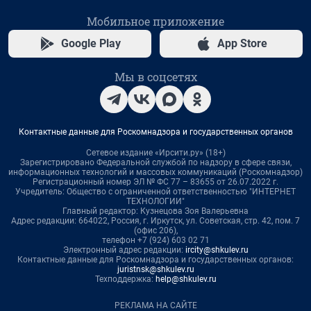
Мобильное приложение
Google Play
App Store
Мы в соцсетях
Контактные данные для Роскомнадзора и государственных органов
Сетевое издание «Ирсити.ру» (18+)
Зарегистрировано Федеральной службой по надзору в сфере связи,
информационных технологий и массовых коммуникаций (Роскомнадзор)
Регистрационный номер ЭЛ № ФС 77 – 83655 от 26.07.2022 г.
Учредитель: Общество с ограниченной ответственностью "ИНТЕРНЕТ
ТЕХНОЛОГИИ"
Главный редактор: Кузнецова Зоя Валерьевна
Адрес редакции: 664022, Россия, г. Иркутск, ул. Советская, стр. 42, пом. 7
(офис 206),
телефон +7 (924) 603 02 71
Электронный адрес редакции:
ircity@shkulev.ru
Контактные данные для Роскомнадзора и государственных органов:
juristnsk@shkulev.ru
Техподдержка:
help@shkulev.ru
РЕКЛАМА НА САЙТЕ