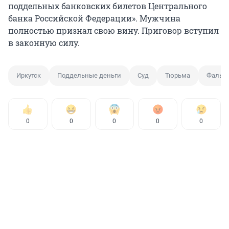
поддельных банковских билетов Центрального
банка Российской Федерации». Мужчина
полностью признал свою вину. Приговор вступил
в законную силу.
Иркутск
Поддельные деньги
Суд
Тюрьма
Фальш
0
0
0
0
0