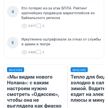
Кто потерял из-за атак БПЛА. Рейтинг
4
крупнейших продавцов маркетплейсов из
Байкальского региона
5 977
3
Иркутянина оштрафовали за отказ от службы
5
в армии и театре
4 836
3
МНЕНИЕ
МНЕНИЕ
«Мы видим нового
Тепло для бюд
Нолана»: с каким
холодно в сало
настроем нужно
зимой. Водител
смотреть «Одиссею»,
ездит на элект
чтобы она не
плюсы и мину
выглядела как фиаско