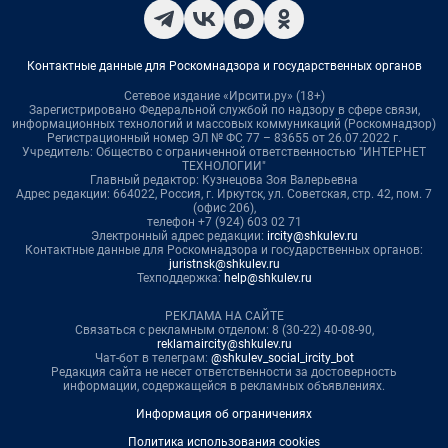
Контактные данные для Роскомнадзора и государственных органов
Сетевое издание «Ирсити.ру» (18+)
Зарегистрировано Федеральной службой по надзору в сфере связи,
информационных технологий и массовых коммуникаций (Роскомнадзор)
Регистрационный номер ЭЛ № ФС 77 – 83655 от 26.07.2022 г.
Учредитель: Общество с ограниченной ответственностью "ИНТЕРНЕТ
ТЕХНОЛОГИИ"
Главный редактор: Кузнецова Зоя Валерьевна
Адрес редакции: 664022, Россия, г. Иркутск, ул. Советская, стр. 42, пом. 7
(офис 206),
телефон +7 (924) 603 02 71
Электронный адрес редакции:
ircity@shkulev.ru
Контактные данные для Роскомнадзора и государственных органов:
juristnsk@shkulev.ru
Техподдержка:
help@shkulev.ru
РЕКЛАМА НА САЙТЕ
Связаться с рекламным отделом: 8 (30-22) 40-08-90,
reklamaircity@shkulev.ru
Чат-бот в телеграм:
@shkulev_social_ircity_bot
Редакция сайта не несет ответственности за достоверность
информации, содержащейся в рекламных объявлениях.
Информация об ограничениях
Политика использования cookies