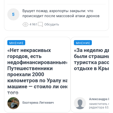
Бушует пожар, аэропорты закрыли: что
5
происходит после массовой атаки дронов
4 961
Обсудить
МНЕНИЕ
МНЕНИЕ
«Нет некрасивых
«За неделю две
городов, есть
были страшные
недофинансированные».
туристка расск
Путешественники
отдыхе в Крым
проехали 2000
километров по Уралу на
машине — стоило ли оно
того
Александра Ис
Екатерина Литкевич
заместитель гл
редактора 63.RU