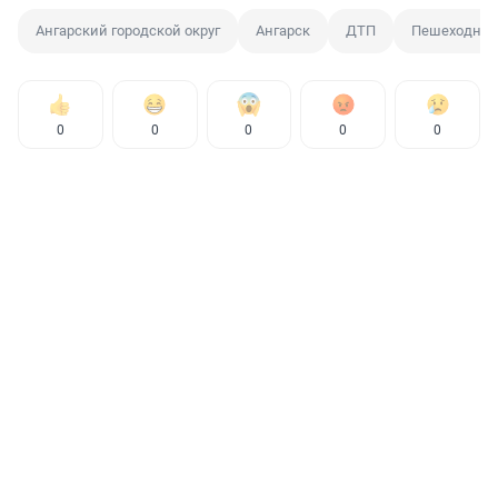
Ангарский городской округ
Ангарск
ДТП
Пешеходный
0
0
0
0
0