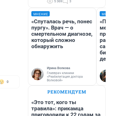
5 369
3
МНЕНИЕ
МНЕНИ
«Спуталась речь, понес
«Поку
пургу». Врач — о
мешке
смертельном диагнозе,
предп
который сложно
расска
обнаружить
самом
бизне
дешев
Ирина Волкова
Главврач клиники
«Реабилитация доктора
Волковой»
0
РЕКОМЕНДУЕМ
«Это тот, кого ты
травила»: прикамца
приговорили к 22 годам за