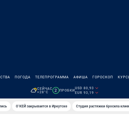
СТВА
ПОГОДА
ТЕЛЕПРОГРАММА
АФИША
ГОРОСКОП
КУРС
USD 80,93
СЕЙЧАС
2
ПРОБКИ
+28°C
EUR 93,19
лись
О`КЕЙ закрывается в Иркутске
Студия растяжки бросила клие