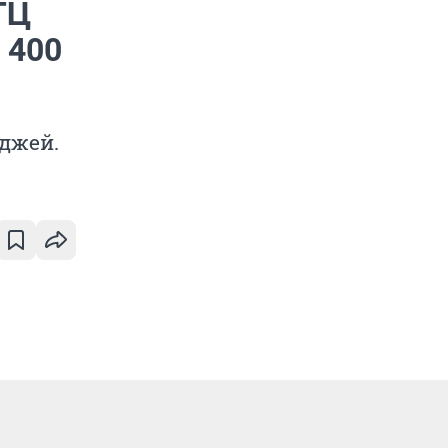
ТЦ
 400
джей.