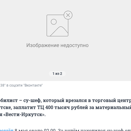
1 из 2
38" в соцсети "Вконтакте"
илист – су-шеф, который врезался в торговый цент
утске, заплатит ТЦ 400 тысяч рублей за материальны
я «Вести-Иркутск».
зошёл
8 мая около 02.00. За рулём находился су-шеф од