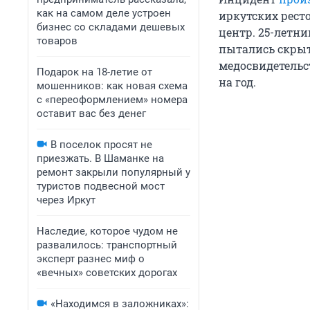
как на самом деле устроен
иркутских рест
бизнес со складами дешевых
центр. 25-летн
товаров
пытались скрыт
медосвидетельс
Подарок на 18-летие от
на год.
мошенников: как новая схема
с «переоформлением» номера
оставит вас без денег
В поселок просят не
приезжать. В Шаманке на
ремонт закрыли популярный у
туристов подвесной мост
через Иркут
Наследие, которое чудом не
развалилось: транспортный
эксперт разнес миф о
«вечных» советских дорогах
«Находимся в заложниках»: