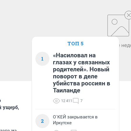
ТОП 5
«Насиловал на
1
глазах у связанных
родителей». Новый
поворот в деле
убийства россиян в
Таиланде
р
12 411
7
й ущерб,
О`КЕЙ закрывается в
2
Иркутске
ного из