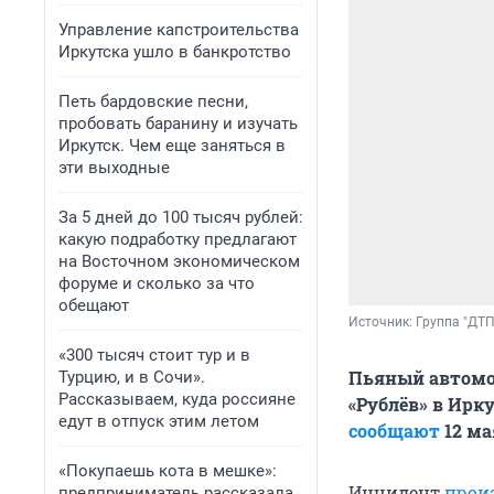
Управление капстроительства
Иркутска ушло в банкротство
Петь бардовские песни,
пробовать баранину и изучать
Иркутск. Чем еще заняться в
эти выходные
За 5 дней до 100 тысяч рублей:
какую подработку предлагают
на Восточном экономическом
форуме и сколько за что
обещают
Источник: 
Группа "ДТП
«300 тысяч стоит тур и в
Пьяный автомоб
Турцию, и в Сочи».
Рассказываем, куда россияне
«Рублёв» в Ирк
едут в отпуск этим летом
сообщают
12 ма
«Покупаешь кота в мешке»:
Инцидент
прои
предприниматель рассказала,