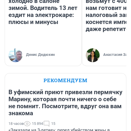
холодно в салоне
возьмут с 4000
зимой. Водитель 13 лет
нам готовит н
ездит на электрокаре:
налоговый зако
плюсы и минусы
коснется импор
даже репетито
Денис Дедюхин
Анастасия Зав
РЕКОМЕНДУЕМ
В уфимский приют привезли пермячку
Марину, которая почти ничего о себе
не помнит. Посмотрите, вдруг она вам
знакома
18 часов
15 894
15
«Заказали на 3-летие»: перед убийством жены в