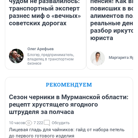
чудом не развалилось:
пенсия! Как вм
транспортный эксперт
повисших в во
разнес миф о «вечных»
алиментов пол
советских дорогах
реальные день
разбор иркутск
юриста
Олег Арефьев
Блогер, предприниматель,
Маргарита Яро
владелец в транспортном
бизнесе
РЕКОМЕНДУЕМ
Сезон черники в Мурманской области:
рецепт хрустящего ягодного
штруделя за полчаса
10 часов
7 222
Обсудить
Лицевая гладь для чайников: гайд от набора петель
до первого готового изделия