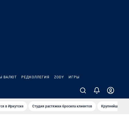
Ы ВАЛЮТ
РЕДКОЛЛЕГИЯ
ZODY
ИГРЫ
ся в Иркутске
Студия растяжки бросила клиентов
Крупнейшие про