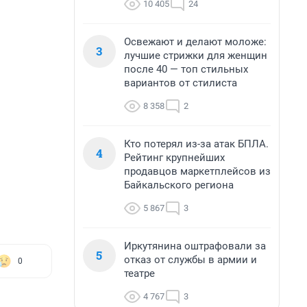
10 405
24
Освежают и делают моложе:
3
лучшие стрижки для женщин
после 40 — топ стильных
вариантов от стилиста
8 358
2
Кто потерял из-за атак БПЛА.
4
Рейтинг крупнейших
продавцов маркетплейсов из
Байкальского региона
5 867
3
Иркутянина оштрафовали за
5
отказ от службы в армии и
0
театре
4 767
3