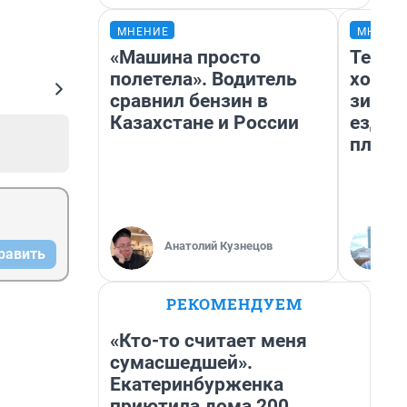
МНЕНИЕ
МНЕНИ
«Машина просто
Тепло
полетела». Водитель
холод
сравнил бензин в
зимой
Казахстане и России
ездит
плюсы
Анатолий Кузнецов
равить
РЕКОМЕНДУЕМ
«Кто-то считает меня
сумасшедшей».
Екатеринбурженка
приютила дома 200