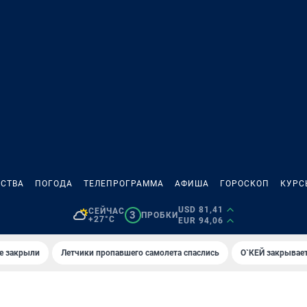
СТВА
ПОГОДА
ТЕЛЕПРОГРАММА
АФИША
ГОРОСКОП
КУРС
USD 81,41
СЕЙЧАС
3
ПРОБКИ
+27°C
EUR 94,06
е закрыли
Летчики пропавшего самолета спаслись
О`КЕЙ закрывает