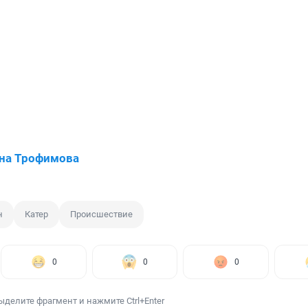
на Трофимова
н
Катер
Происшествие
0
0
0
ыделите фрагмент и нажмите Ctrl+Enter