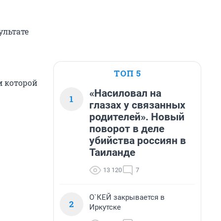
ультате
ТОП 5
м которой
«Насиловал на
1
глазах у связанных
родителей». Новый
поворот в деле
убийства россиян в
Таиланде
13 120
7
О`КЕЙ закрывается в
2
Иркутске