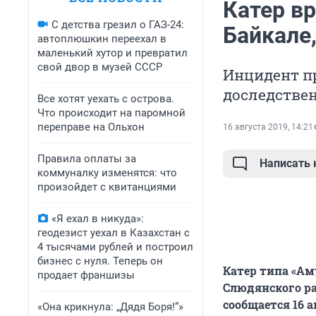
Катер вр
С детства грезил о ГАЗ-24:
Байкале
автоплюшкин переехал в
маленький хутор и превратил
свой двор в музей СССР
Инцидент пр
доследствен
Все хотят уехать с острова.
Что происходит на паромной
переправе на Ольхон
16 августа 2019, 14:21
Правила оплаты за
Написать
коммуналку изменятся: что
произойдет с квитанциями
«Я ехал в никуда»:
геодезист уехал в Казахстан с
4 тысячами рублей и построил
бизнес с нуля. Теперь он
Катер типа «Ам
продает франшизы
Слюдянского ра
сообщается 16 
«Она крикнула: „Дядя Боря!“»