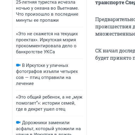
транспорте Сле
25-летняя туристка исчезла
ночью у океана во Вьетнаме.
Что произошло в последние
Предварительно,
минуты ее пропажи
происшествия д
множественные
«Это не скажется на текущих
проектах». Иркутская мэрия
прокомментировала дело о
СК начал досле
банкротстве УКСа
будет принято 
В Иркутске у уличных
фотографов изъяли четырех
сов — птиц отправили на
лечение
«Это общий ребенок, а не „муж
помогает“»: истории семей,
где в декрет ушел отец
Дорожники заменили
асфальт, который уложили на
улице в Иркутске в дождь