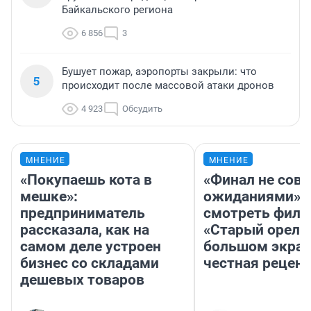
Байкальского региона
6 856
3
Бушует пожар, аэропорты закрыли: что
5
происходит после массовой атаки дронов
4 923
Обсудить
МНЕНИЕ
МНЕНИЕ
«Покупаешь кота в
«Финал не совп
мешке»:
ожиданиями»: 
предприниматель
смотреть фил
рассказала, как на
«Старый орел» 
самом деле устроен
большом экран
бизнес со складами
честная рецен
дешевых товаров