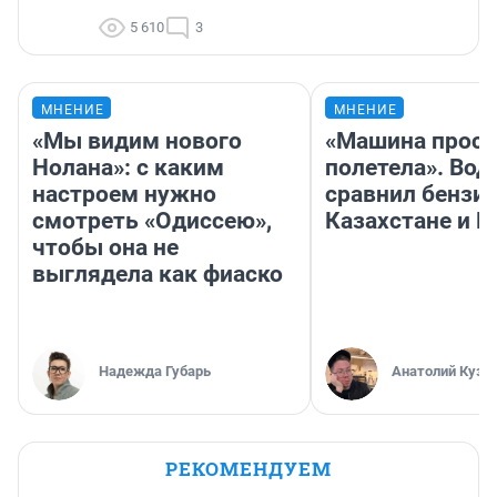
5 610
3
МНЕНИЕ
МНЕНИЕ
«Мы видим нового
«Машина прост
Нолана»: с каким
полетела». Вод
настроем нужно
сравнил бензин
смотреть «Одиссею»,
Казахстане и Р
чтобы она не
выглядела как фиаско
Надежда Губарь
Анатолий Кузн
РЕКОМЕНДУЕМ