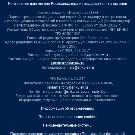
Контактные данные для Роскомнадзора и государственных органов
Сетевое издание «Ирсити.ру» (18+)
Зарегистрировано Федеральной службой по надзору в сфере связи,
информационных технологий и массовых коммуникаций (Роскомнадзор)
Регистрационный номер ЭЛ № ФС 77 – 83655 от 26.07.2022 г.
Учредитель: Общество с ограниченной ответственностью "ИНТЕРНЕТ
ТЕХНОЛОГИИ"
Главный редактор: Кузнецова Зоя Валерьевна
Адрес редакции: 664022, Россия, г. Иркутск, ул. Советская, стр. 42, пом. 7
(офис 206),
телефон +7 (924) 603 02 71
Электронный адрес редакции:
ircity@shkulev.ru
Контактные данные для Роскомнадзора и государственных органов:
juristnsk@shkulev.ru
Техподдержка:
help@shkulev.ru
РЕКЛАМА НА САЙТЕ
Связаться с рекламным отделом: 8 (30-22) 40-08-90,
reklamaircity@shkulev.ru
Чат-бот в телеграм:
@shkulev_social_ircity_bot
Редакция сайта не несет ответственности за достоверность
информации, содержащейся в рекламных объявлениях.
Информация об ограничениях
Политика использования cookies
Рекомендательные системы
Пользовательское соглашение сервиса «Подписка без баннерной