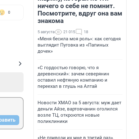
ничего о себе не помнит.
Посмотрите, вдруг она вам
0
знакома
5 августа
21 015
18
«Меня бесила моя роль»: как сегодня
выглядит Пуговка из «Папиных
дочек»
«С гордостью говорю, что я
деревенский»: зачем северянин
оставил нефтяную компанию и
переехал в глушь на Алтай
Новости ХМАО за 5 августа: муж дает
деньги Айзе, вартовчанин оголился
возле ТЦ, откроются новые
равить
поликлиники
«Не привози их мне в третий раз».