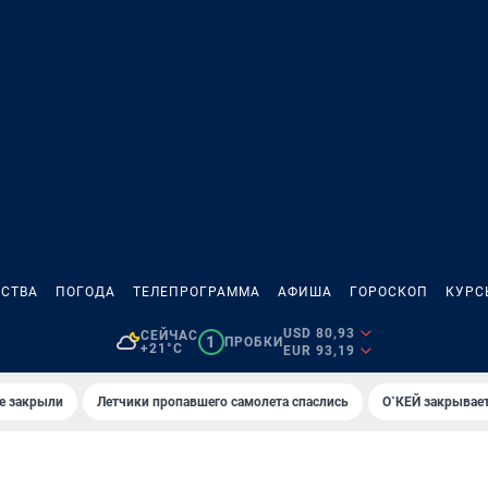
СТВА
ПОГОДА
ТЕЛЕПРОГРАММА
АФИША
ГОРОСКОП
КУРС
USD 80,93
СЕЙЧАС
1
ПРОБКИ
+21°C
EUR 93,19
е закрыли
Летчики пропавшего самолета спаслись
О`КЕЙ закрывает