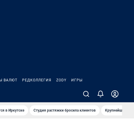
Ы ВАЛЮТ
РЕДКОЛЛЕГИЯ
ZODY
ИГРЫ
ся в Иркутске
Студия растяжки бросила клиентов
Крупнейшие про