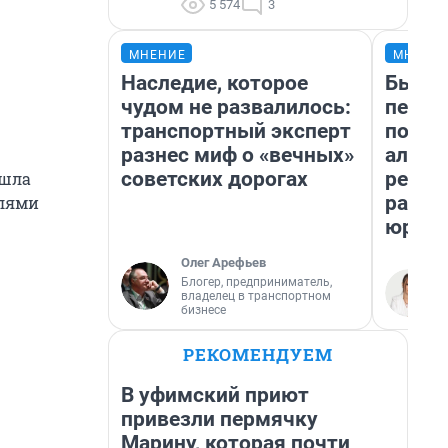
5 574
3
МНЕНИЕ
МНЕНИ
Наследие, которое
Был до
чудом не развалилось:
пенси
транспортный эксперт
повис
разнес миф о «вечных»
алиме
советских дорогах
реаль
ошла
разбо
елями
юрист
Олег Арефьев
Блогер, предприниматель,
владелец в транспортном
бизнесе
РЕКОМЕНДУЕМ
В уфимский приют
привезли пермячку
Марину, которая почти