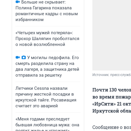
Больше не скрывает:
Полина Гагарина показала
романтичные кадры с новым
избранником
«Четырех мужей потеряла»:
Прохор Шаляпин проболтался
о новой возлюбленной
У могилы педофила. Его
смерть разделила страну на
два лагеря, а защитника детей
отправила за решетку
Источник: 
пресс-служб
Летчики Cessna назвали
Почти 130 челов
причину жесткой посадки в
во время пожар
иркутской тайге. Росавиация
«ИрСити» 21 ок
считает это аварией
Иркутской обла
«Меня годами преследует
бывшая любовница мужа: она
Сообщение о воз
портит жилье и угрожает».