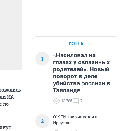
ТОП 5
«Насиловал на
1
глазах у связанных
родителей». Новый
поворот в деле
убийства россиян в
ировались
Таиланде
или ИА
12 785
7
и по
О`КЕЙ закрывается в
2
Иркутске
минут