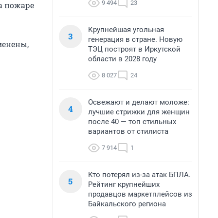
9 494
23
а пожаре
Крупнейшая угольная
3
генерация в стране. Новую
менены,
ТЭЦ построят в Иркутской
области в 2028 году
8 027
24
Освежают и делают моложе:
4
лучшие стрижки для женщин
после 40 — топ стильных
вариантов от стилиста
7 914
1
Кто потерял из-за атак БПЛА.
5
Рейтинг крупнейших
продавцов маркетплейсов из
Байкальского региона