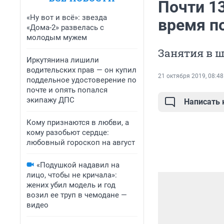
Почти 1
«Ну вот и всё»: звезда
время п
«Дома-2» развелась с
молодым мужем
Занятия в 
Иркутянина лишили
водительских прав — он купил
21 октября 2019, 08:48
поддельное удостоверение по
почте и опять попался
экипажу ДПС
Написать
Кому признаются в любви, а
кому разобьют сердце:
любовный гороскоп на август
«Подушкой надавил на
лицо, чтобы не кричала»:
жених убил модель и год
возил ее труп в чемодане —
видео