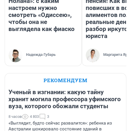
Нолана»: с каким
пенсия! Как вм
настроем нужно
повисших в во
смотреть «Одиссею»,
алиментов пол
чтобы она не
реальные день
выглядела как фиаско
разбор иркутск
юриста
Надежда Губарь
Маргарита Яро
РЕКОМЕНДУЕМ
Ученый в изгнании: какую тайну
хранит могила профессора уфимского
вуза, которого обожали студенты
8 часов
4 803
3
«Выглядит, будто сейчас развалится»: ребенка из
Австралии шокировало состояние зданий в