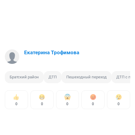
Екатерина Трофимова
Братский район
ДТП
Пешеходный переход
ДТП с пе
0
0
0
0
0