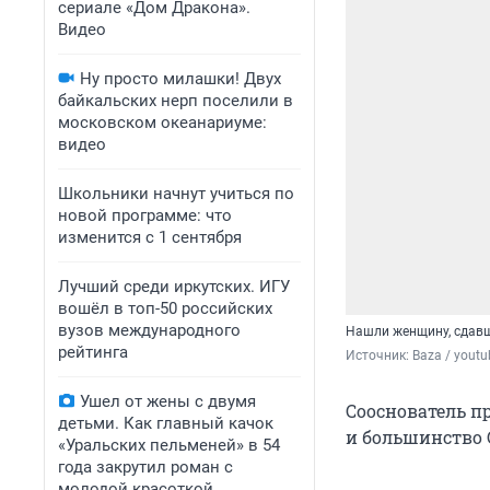
сериале «Дом Дракона».
Видео
Ну просто милашки! Двух
байкальских нерп поселили в
московском океанариуме:
видео
Школьники начнут учиться по
новой программе: что
изменится с 1 сентября
Лучший среди иркутских. ИГУ
вошёл в топ-50 российских
вузов международного
Нашли женщину, сдавш
рейтинга
Источник: 
Baza / yout
Ушел от жены с двумя
Сооснователь п
детьми. Как главный качок
и большинство 
«Уральских пельменей» в 54
года закрутил роман с
молодой красоткой