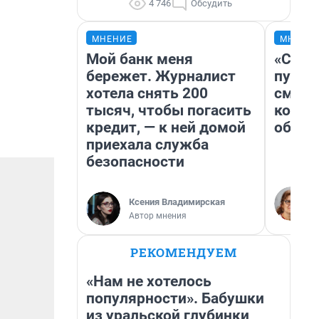
4 746
Обсудить
МНЕНИЕ
МНЕНИ
Мой банк меня
«Спут
бережет. Журналист
пургу»
хотела снять 200
смерт
тысяч, чтобы погасить
котор
кредит, — к ней домой
обнар
приехала служба
безопасности
Ксения Владимирская
Автор мнения
РЕКОМЕНДУЕМ
«Нам не хотелось
популярности». Бабушки
из уральской глубинки