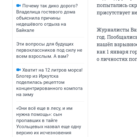
попытались скр
Почему так дико дорого?
Владелица гостевого дома
присутствует не
объяснила причины
недешёвого отдыха на
Журналисты Baz
Байкале
год. Пообщалис
нашёл взрывное
Эти вопросы для будущих
первоклассников под силу не
как 1 января го
всем взрослым. А вам?
о личностях пог
Хватит на 12 литров морса!
Блогер из Иркутска
поделилась рецептом
концентрированного компота
на зиму
«Они всё еще в лесу, и им
нужна помощь»: сын
пропавших в тайге
Усольцевых назвал еще одну
версию их исчезновения