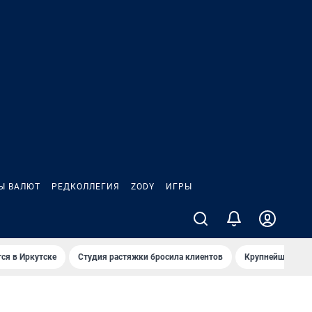
Ы ВАЛЮТ
РЕДКОЛЛЕГИЯ
ZODY
ИГРЫ
ся в Иркутске
Студия растяжки бросила клиентов
Крупнейшие про