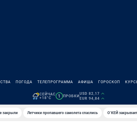
СТВА
ПОГОДА
ТЕЛЕПРОГРАММА
АФИША
ГОРОСКОП
КУРС
USD 82,17
СЕЙЧАС
1
ПРОБКИ
+18°C
EUR 94,84
е закрыли
Летчики пропавшего самолета спаслись
О`КЕЙ закрывает