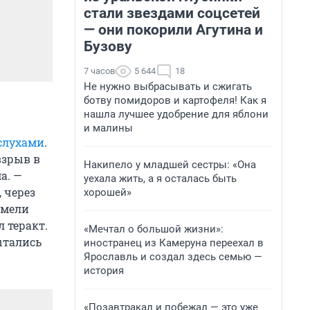
стали звездами соцсетей
— они покорили Агутина и
Бузову
7 часов
5 644
18
Не нужно выбрасывать и сжигать
ботву помидоров и картофеля! Как я
нашла лучшее удобрение для яблони
и малины
 слухами
.
взрыв в
Накипело у младшей сестры: «Она
а. —
уехала жить, а я осталась быть
 через
хорошей»
имели
 теракт.
«Мечтал о большой жизни»:
ытались
иностранец из Камеруна переехал в
Ярославль и создал здесь семью —
история
«Позавтракал и побежал — это уже