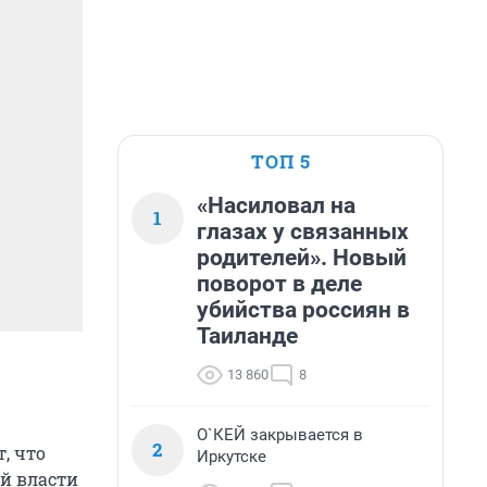
ТОП 5
«Насиловал на
1
глазах у связанных
родителей». Новый
поворот в деле
убийства россиян в
Таиланде
13 860
8
О`КЕЙ закрывается в
2
, что
Иркутске
ый власти