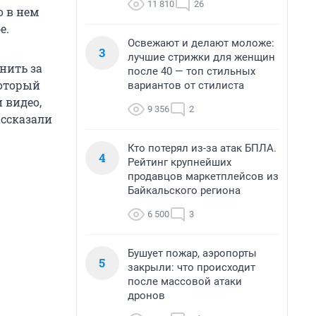
11 810
26
о в нем
e.
Освежают и делают моложе:
3
лучшие стрижки для женщин
нить за
после 40 — топ стильных
который
вариантов от стилиста
 видео,
9 356
2
ассказали
Кто потерял из-за атак БПЛА.
4
Рейтинг крупнейших
продавцов маркетплейсов из
Байкальского региона
6 500
3
Бушует пожар, аэропорты
5
закрыли: что происходит
после массовой атаки
дронов