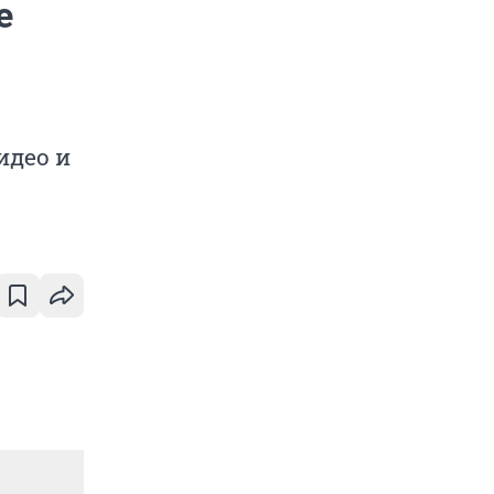
е
идео и