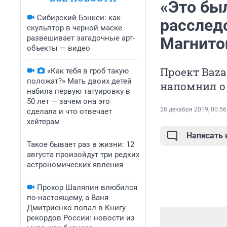
«Это был
Сибирский Бэнкси: как
расслед
скульптор в черной маске
развешивает загадочные арт-
Магнито
объекты — видео
Проект Baza
«Как тебя в гроб такую
положат?» Мать двоих детей
напомнил о 
набила первую татуировку в
50 лет — зачем она это
28 декабря 2019, 00:56
сделала и что отвечает
хейтерам
Написать
Такое бывает раз в жизни: 12
августа произойдут три редких
астрономических явления
Прохор Шаляпин влюбился
по-настоящему, а Ваня
Дмитриенко попал в Книгу
рекордов России: новости из