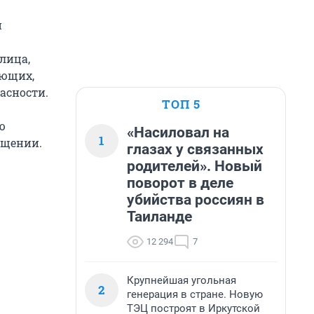
й
лица,
ающих,
асности.
ТОП 5
ю
«Насиловал на
1
бщении.
глазах у связанных
родителей». Новый
поворот в деле
убийства россиян в
Таиланде
12 294
7
Крупнейшая угольная
2
генерация в стране. Новую
ТЭЦ построят в Иркутской