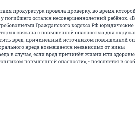
твия прокуратура провела проверку, во время которо
 у погибшего остался несовершеннолетний ребёнок. «В
 требованиями Гражданского кодекса РФ юридические 
оторых связана с повышенной опасностью для окруж
тить вред, причинённый источником повышенной оп
рального вреда возмещается независимо от вины
еда в случае, если вред причинён жизни или здоровь
очником повышенной опасности», - поясняется в соо