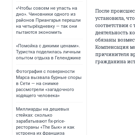
«Чтобы совсем не упасть на
После происшес
дно». Чиновники одного из
установила, что
районов Приангарья перешли
соответствии с
на четырёхдневку — так они
деятельность к
пытаются экономить
обязаны возмес
«Помойка с дикими ценами».
Компенсация мо
Туристка поделилась личным
причинителя вр
опытом отдыха в Геленджике
гражданина ист
Фотография с поверхности
Марса вызвала бурные споры
в Сети — на снимке
рассмотрели «загадочного
ходящего человека»
Миллиарды на дешевых
стейках: сколько
зарабатывают fix-price-
рестораны «The Бык» и как
устроена их франшиза