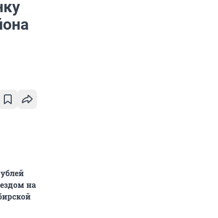
нку
йона
рублей
оездом на
ибирской