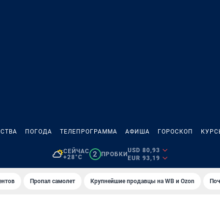
СТВА
ПОГОДА
ТЕЛЕПРОГРАММА
АФИША
ГОРОСКОП
КУРС
USD 80,93
СЕЙЧАС
2
ПРОБКИ
+28°C
EUR 93,19
ентов
Пропал самолет
Крупнейшие продавцы на WB и Ozon
Поч