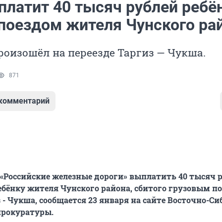
латит 40 тысяч рублей ребё
 поездом жителя Чунского ра
оизошёл на переезде Таргиз — Чукша.
871
 комментарий
 «Российские железные дороги» выплатить 40 тысяч 
бёнку жителя Чунского района, сбитого грузовым п
з - Чукша, сообщается 23 января на сайте Восточно-С
прокуратуры.