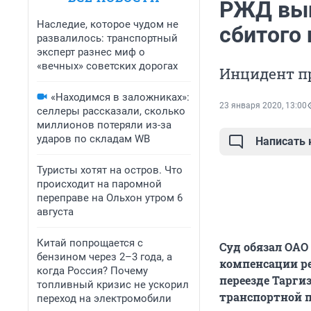
РЖД вып
Наследие, которое чудом не
сбитого
развалилось: транспортный
эксперт разнес миф о
«вечных» советских дорогах
Инцидент пр
«Находимся в заложниках»:
23 января 2020, 13:00
селлеры рассказали, сколько
миллионов потеряли из-за
ударов по складам WB
Написать
Туристы хотят на остров. Что
происходит на паромной
переправе на Ольхон утром 6
августа
Китай попрощается с
Суд обязал ОАО
бензином через 2–3 года, а
компенсации ре
когда Россия? Почему
переезде Тарги
топливный кризис не ускорил
транспортной 
переход на электромобили