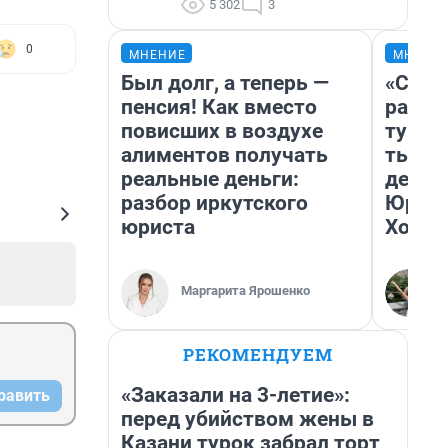
5 302
3
0
МНЕНИЕ
МНЕНИ
Был долг, а теперь —
«Слив
пенсия! Как вместо
разоч
повисших в воздухе
турис
алиментов получать
тысяч
реальные деньги:
день 
разбор иркутского
Юрско
юриста
Хогва
Маргарита Ярошенко
РЕКОМЕНДУЕМ
«Заказали на 3-летие»:
равить
перед убийством жены в
Казани турок забрал торт