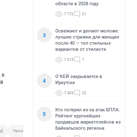
области в 2028 году
7 772
21
Освежают и делают моложе:
3
лучшие стрижки для женщин
после 40 — топ стильных
вариантов от стилиста
7 515
1
 в
О`КЕЙ закрывается в
4
ий
Иркутске
7 403
22
Кто потерял из-за атак БПЛА.
5
Рейтинг крупнейших
продавцов маркетплейсов из
Байкальского региона
Д
Чунский округ