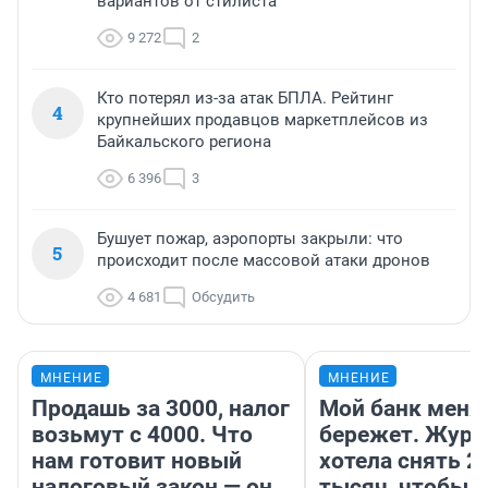
вариантов от стилиста
9 272
2
Кто потерял из-за атак БПЛА. Рейтинг
4
крупнейших продавцов маркетплейсов из
Байкальского региона
6 396
3
Бушует пожар, аэропорты закрыли: что
5
происходит после массовой атаки дронов
4 681
Обсудить
МНЕНИЕ
МНЕНИЕ
Продашь за 3000, налог
Мой банк меня
возьмут с 4000. Что
бережет. Журн
нам готовит новый
хотела снять 2
налоговый закон — он
тысяч, чтобы п