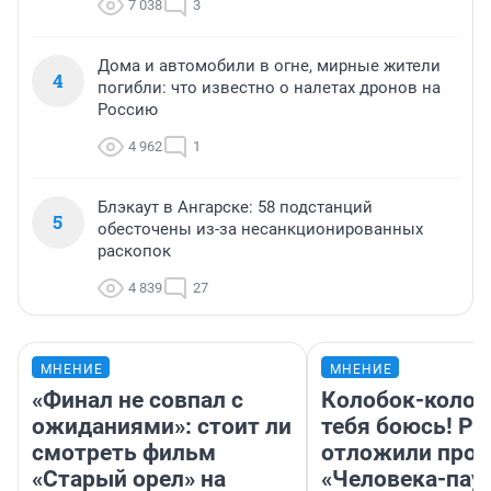
7 038
3
Дома и автомобили в огне, мирные жители
4
погибли: что известно о налетах дронов на
Россию
4 962
1
Блэкаут в Ангарске: 58 подстанций
5
обесточены из-за несанкционированных
раскопок
4 839
27
МНЕНИЕ
МНЕНИЕ
«Финал не совпал с
Колобок-колобо
ожиданиями»: стоит ли
тебя боюсь! Ра
смотреть фильм
отложили прок
«Старый орел» на
«Человека-пау