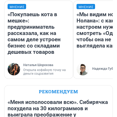
МНЕНИЕ
МНЕНИЕ
«Покупаешь кота в
«Мы видим нов
мешке»:
Нолана»: с как
предприниматель
настроем нужн
рассказала, как на
смотреть «Оди
самом деле устроен
чтобы она не
бизнес со складами
выглядела как
дешевых товаров
Наталья Шорохова
Надежда Губар
Открыла кофейную точку на
деньги соцразвития
РЕКОМЕНДУЕМ
«Меня исполосовали всю». Сибирячка
похудела на 30 килограммов и
выиграла преображение у