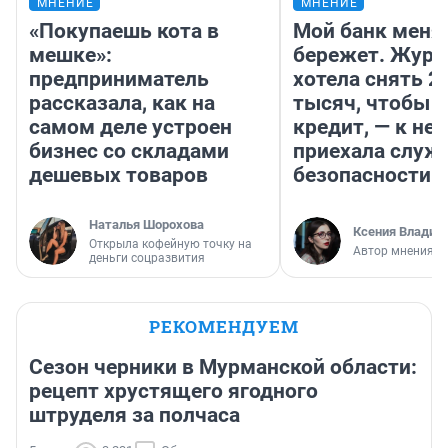
МНЕНИЕ
МНЕНИЕ
«Покупаешь кота в
Мой банк меня
мешке»:
бережет. Журн
предприниматель
хотела снять 2
рассказала, как на
тысяч, чтобы п
самом деле устроен
кредит, — к не
бизнес со складами
приехала служ
дешевых товаров
безопасности
Наталья Шорохова
Ксения Владим
Открыла кофейную точку на
Автор мнения
деньги соцразвития
РЕКОМЕНДУЕМ
Сезон черники в Мурманской области:
рецепт хрустящего ягодного
штруделя за полчаса