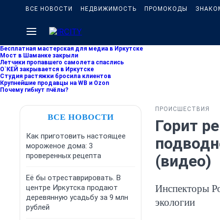
ВСЕ НОВОСТИ
НЕДВИЖИМОСТЬ
ПРОМОКОДЫ
ЗНАКО
Бесплатная мастерская для медиа в Иркутске
Мост в Шаманке закрыли
Летчики пропавшего самолета спаслись
О`КЕЙ закрывается в Иркутске
Студия растяжки бросила клиентов
Крупнейшие продавцы на WB и Ozon
Почему гибнут пчёлы?
ПРОИСШЕСТВИЯ
ВСЕ НОВОСТИ
Горит ре
Как приготовить настоящее
подводн
мороженое дома: 3
проверенных рецепта
(видео)
Её бы отреставрировать. В
Инспекторы Ро
центре Иркутска продают
деревянную усадьбу за 9 млн
экологии
рублей