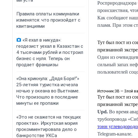
августа
Росприроднадзора 
происшествия, что
Правила оплаты коммуналки
Как сообщают наш
изменятся: что произойдет с
пламя. При этом с
квитанциями
«Я ехал в никуда»:
Тут был пост из со
геодезист уехал в Казахстан с
признанной экстре
4 тысячами рублей и построил
Один из очевидцев
бизнес с нуля. Теперь он
продает франшизы
сильный запах неф
пользователей соцс
«Она крикнула: „Дядя Боря!“»
25-летняя туристка исчезла
ночью у океана во Вьетнаме.
Источник:
ЗВ — Злой ва
Что произошло в последние
Тут был пост из со
минуты ее пропажи
признанной экстре
Upd.
Во время ава
«Это не скажется на текущих
трубопровода «Сиб
проектах». Иркутская мэрия
тонн углеводородо
прокомментировала дело о
Telegram-канале.
банкротстве УКСа