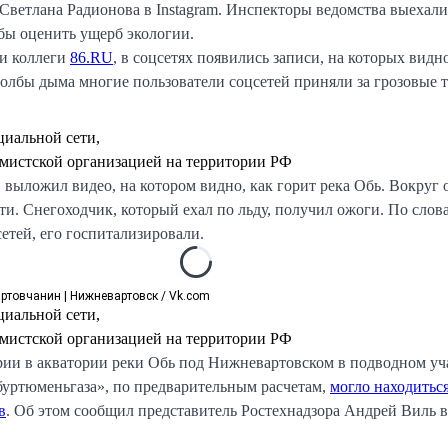
Светлана Радионова в Instagram. Инспекторы ведомства выехали
бы оценить ущерб экологии.
и коллеги
86.RU
, в соцсетях появились записи, на которых вид
толбы дыма многие пользователи соцсетей приняли за грозовые т
циальной сети,
мистской организацией на территории РФ
 выложил видео, на котором видно, как горит река Обь. Вокруг
ти. Снегоходчик, который ехал по льду, получил ожоги. По слов
етей, его госпитализировали.
ртовчанин | Нижневартовск / Vk.com
циальной сети,
мистской организацией на территории РФ
рии в акватории реки Обь под Нижневартовском в подводном уч
уртюменьгаза», по предварительным расчетам,
могло находиться
в
. Об этом сообщил представитель Ростехнадзора Андрей Виль в