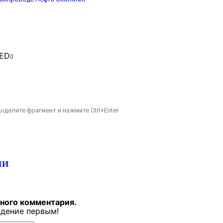
0
ыделите фрагмент и нажмите Ctrl+Enter
ИИ
дного комментария.
дение первым!