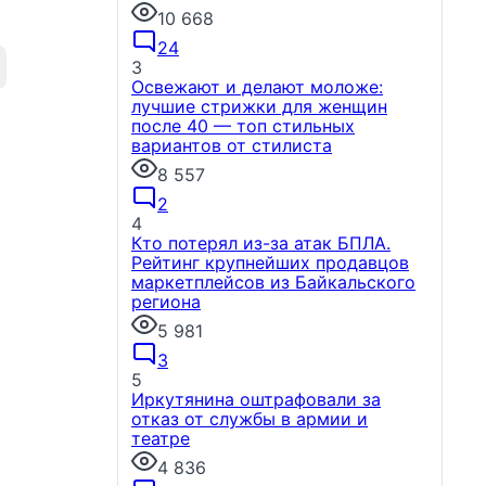
10 668
24
3
Освежают и делают моложе:
лучшие стрижки для женщин
после 40 — топ стильных
вариантов от стилиста
8 557
2
4
Кто потерял из-за атак БПЛА.
Рейтинг крупнейших продавцов
маркетплейсов из Байкальского
региона
5 981
3
5
Иркутянина оштрафовали за
отказ от службы в армии и
театре
4 836