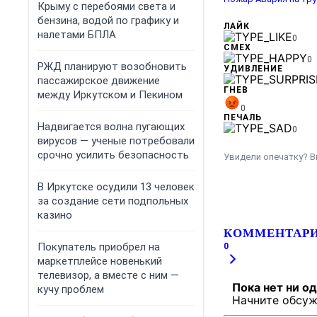
Крыму с перебоями света и
бензина, водой по графику и
ЛАЙК
налетами БПЛА
0
СМЕХ
0
РЖД планируют возобновить
УДИВЛЕНИЕ
пассажирское движение
ГНЕВ
между Иркутском и Пекином
0
ПЕЧАЛЬ
Надвигается волна пугающих
0
вирусов — ученые потребовали
срочно усилить безопасность
Увидели опечатку? В
В Иркутске осудили 13 человек
за создание сети подпольных
казино
КОММЕНТАР
Покупатель приобрел на
0
маркетплейсе новенький
телевизор, а вместе с ним —
Пока нет ни о
кучу проблем
Начните обсуж