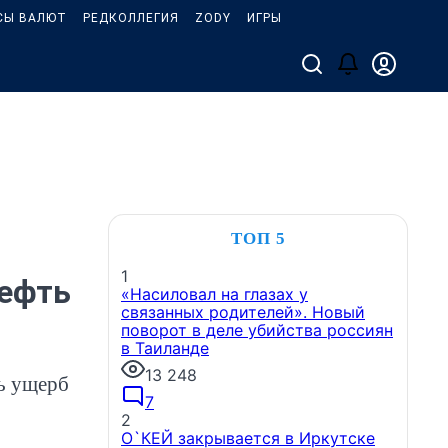
СЫ ВАЛЮТ
РЕДКОЛЛЕГИЯ
ZODY
ИГРЫ
ТОП 5
1
нефть
«Насиловал на глазах у
связанных родителей». Новый
поворот в деле убийства россиян
в Таиланде
13 248
ь ущерб
7
2
О`КЕЙ закрывается в Иркутске