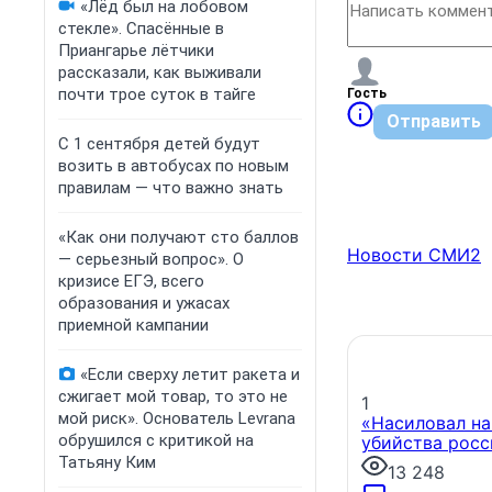
«Лёд был на лобовом
стекле». Спасённые в
Приангарье лётчики
рассказали, как выживали
почти трое суток в тайге
Гость
Отправить
С 1 сентября детей будут
возить в автобусах по новым
правилам — что важно знать
«Как они получают сто баллов
Новости СМИ2
— серьезный вопрос». О
кризисе ЕГЭ, всего
образования и ужасах
приемной кампании
«Если сверху летит ракета и
сжигает мой товар, то это не
1
мой риск». Основатель Levrana
«Насиловал на
обрушился с критикой на
убийства росс
Татьяну Ким
13 248