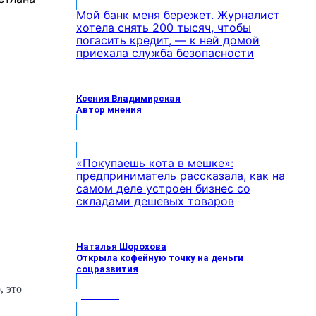
Мой банк меня бережет. Журналист
хотела снять 200 тысяч, чтобы
погасить кредит, — к ней домой
приехала служба безопасности
Ксения Владимирская
Автор мнения
МНЕНИЕ
«Покупаешь кота в мешке»:
предприниматель рассказала, как на
самом деле устроен бизнес со
складами дешевых товаров
Наталья Шорохова
Открыла кофейную точку на деньги
соцразвития
, это
МНЕНИЕ