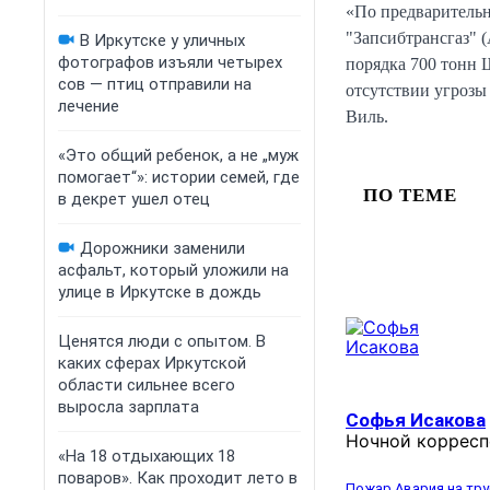
«По предварительн
"Запсибтрансгаз" 
В Иркутске у уличных
фотографов изъяли четырех
порядка 700 тонн 
сов — птиц отправили на
отсутствии угроз
лечение
Виль.
«Это общий ребенок, а не „муж
помогает“»: истории семей, где
ПО ТЕМЕ
в декрет ушел отец
Дорожники заменили
асфальт, который уложили на
улице в Иркутске в дождь
Ценятся люди с опытом. В
каких сферах Иркутской
области сильнее всего
выросла зарплата
Софья Исакова
Ночной корресп
«На 18 отдыхающих 18
поваров». Как проходит лето в
Пожар
Авария на тр