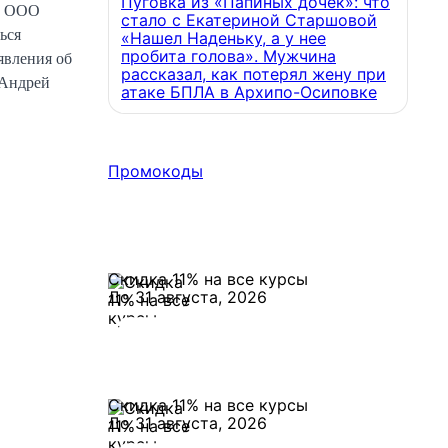
Пуговка из «Папиных дочек»: что
да ООО
стало с Екатериной Старшовой
ься
«Нашел Наденьку, а у нее
пробита голова». Мужчина
явления об
рассказал, как потерял жену при
 Андрей
атаке БПЛА в Архипо-Осиповке
Промокоды
Скидка 11% на все курсы
До 31 августа, 2026
Скидка 11% на все курсы
До 31 августа, 2026