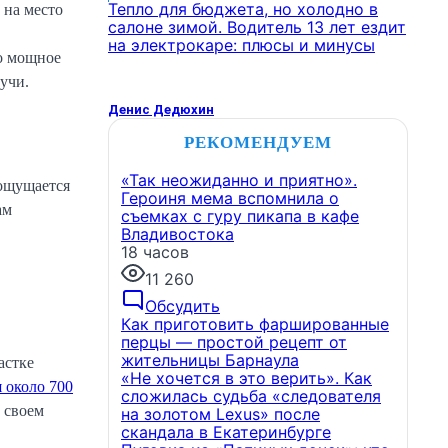
Тепло для бюджета, но холодно в
 на место
салоне зимой. Водитель 13 лет ездит
на электрокаре: плюсы и минусы
но мощное
учи.
Денис Дедюхин
РЕКОМЕНДУЕМ
«Так неожиданно и приятно».
 ощущается
Героиня мема вспомнила о
ам
съемках с гуру пикапа в кафе
Владивостока
18 часов
11 260
Обсудить
Как приготовить фаршированные
перцы — простой рецепт от
жительницы Барнаула
астке
«Не хочется в это верить». Как
 около 700
сложилась судьба «следователя
 своем
на золотом Lexus» после
скандала в Екатеринбурге