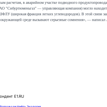
ым расчетам, в аварийном участке подводного продуктопрово
(АО "Сибуртюменьгаз" — управляющая компания) могло находит
ШФЛУ (широкая фракция легких углеводородов). В этой связи за
ы окружающей среде вызывают серьезные сомнения», — написал
ондент E1.RU
убопроводе
Нефть
Экология