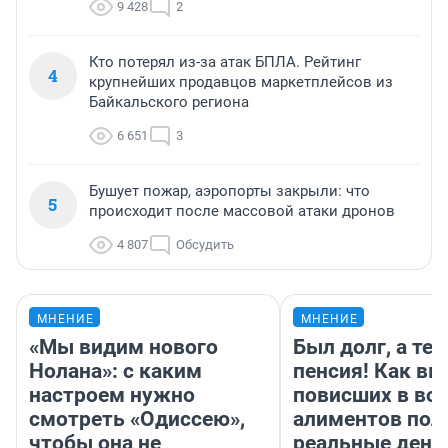
9 428
2
Кто потерял из-за атак БПЛА. Рейтинг
4
крупнейших продавцов маркетплейсов из
Байкальского региона
6 651
3
Бушует пожар, аэропорты закрыли: что
5
происходит после массовой атаки дронов
4 807
Обсудить
МНЕНИЕ
МНЕНИЕ
«Мы видим нового
Был долг, а те
Нолана»: с каким
пенсия! Как вм
настроем нужно
повисших в во
смотреть «Одиссею»,
алиментов пол
чтобы она не
реальные день