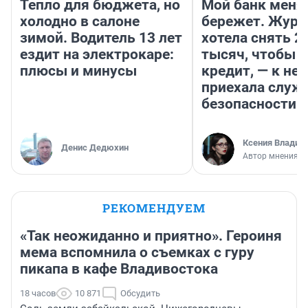
Тепло для бюджета, но
Мой банк меня
холодно в салоне
бережет. Журн
зимой. Водитель 13 лет
хотела снять 2
ездит на электрокаре:
тысяч, чтобы п
плюсы и минусы
кредит, — к не
приехала служ
безопасности
Ксения Владим
Денис Дедюхин
Автор мнения
РЕКОМЕНДУЕМ
«Так неожиданно и приятно». Героиня
мема вспомнила о съемках с гуру
пикапа в кафе Владивостока
18 часов
10 871
Обсудить