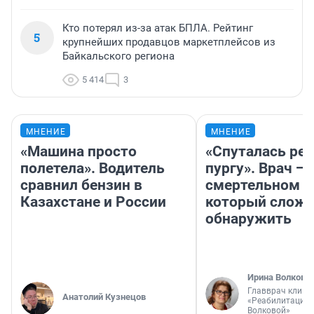
Кто потерял из-за атак БПЛА. Рейтинг
5
крупнейших продавцов маркетплейсов из
Байкальского региона
5 414
3
МНЕНИЕ
МНЕНИЕ
«Машина просто
«Спуталась реч
полетела». Водитель
пургу». Врач — 
сравнил бензин в
смертельном д
Казахстане и России
который слож
обнаружить
Ирина Волкова
Главврач клини
Анатолий Кузнецов
«Реабилитация 
Волковой»