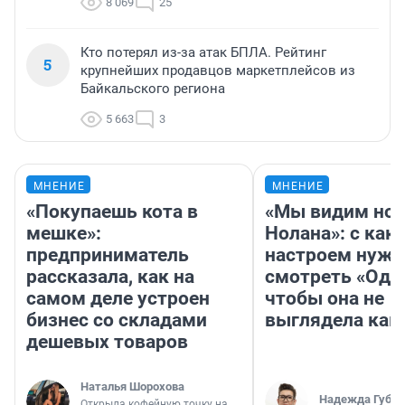
8 069
25
Кто потерял из-за атак БПЛА. Рейтинг
5
крупнейших продавцов маркетплейсов из
Байкальского региона
5 663
3
МНЕНИЕ
МНЕНИЕ
«Покупаешь кота в
«Мы видим нов
мешке»:
Нолана»: с как
предприниматель
настроем нужн
рассказала, как на
смотреть «Оди
самом деле устроен
чтобы она не
бизнес со складами
выглядела как
дешевых товаров
Наталья Шорохова
Надежда Губар
Открыла кофейную точку на