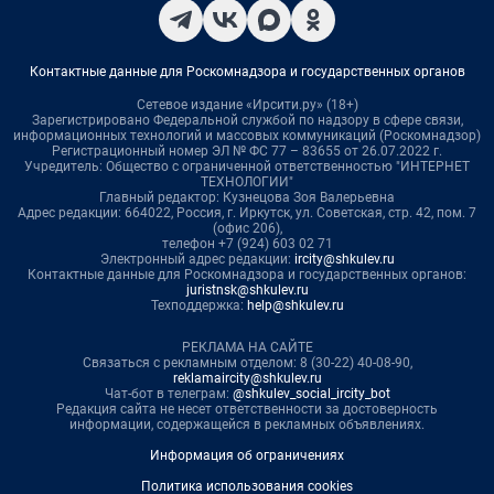
Контактные данные для Роскомнадзора и государственных органов
Сетевое издание «Ирсити.ру» (18+)
Зарегистрировано Федеральной службой по надзору в сфере связи,
информационных технологий и массовых коммуникаций (Роскомнадзор)
Регистрационный номер ЭЛ № ФС 77 – 83655 от 26.07.2022 г.
Учредитель: Общество с ограниченной ответственностью "ИНТЕРНЕТ
ТЕХНОЛОГИИ"
Главный редактор: Кузнецова Зоя Валерьевна
Адрес редакции: 664022, Россия, г. Иркутск, ул. Советская, стр. 42, пом. 7
(офис 206),
телефон +7 (924) 603 02 71
Электронный адрес редакции:
ircity@shkulev.ru
Контактные данные для Роскомнадзора и государственных органов:
juristnsk@shkulev.ru
Техподдержка:
help@shkulev.ru
РЕКЛАМА НА САЙТЕ
Связаться с рекламным отделом: 8 (30-22) 40-08-90,
reklamaircity@shkulev.ru
Чат-бот в телеграм:
@shkulev_social_ircity_bot
Редакция сайта не несет ответственности за достоверность
информации, содержащейся в рекламных объявлениях.
Информация об ограничениях
Политика использования cookies