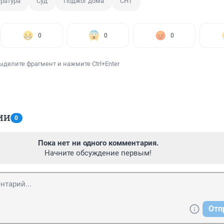
ратура
Суд
Поджог дома
СНТ
0
0
0
ыделите фрагмент и нажмите Ctrl+Enter
ИИ
0
Пока нет ни одного комментария.
Начните обсуждение первым!
Отп