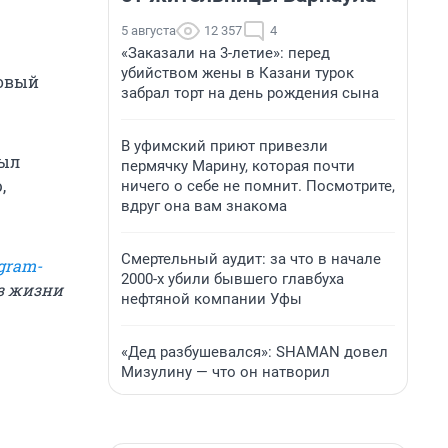
5 августа
12 357
4
«Заказали на 3-летие»: перед
убийством жены в Казани турок
довый
забрал торт на день рождения сына
В уфимский приют привезли
был
пермячку Марину, которая почти
,
ничего о себе не помнит. Посмотрите,
вдруг она вам знакома
Смертельный аудит: за что в начале
gram-
2000-х убили бывшего главбуха
из жизни
нефтяной компании Уфы
«Дед разбушевался»: SHAMAN довел
Мизулину — что он натворил