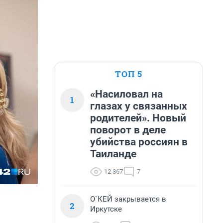
ТОП 5
«Насиловал на
1
глазах у связанных
родителей». Новый
поворот в деле
убийства россиян в
Таиланде
12 367
7
О`КЕЙ закрывается в
2
Иркутске