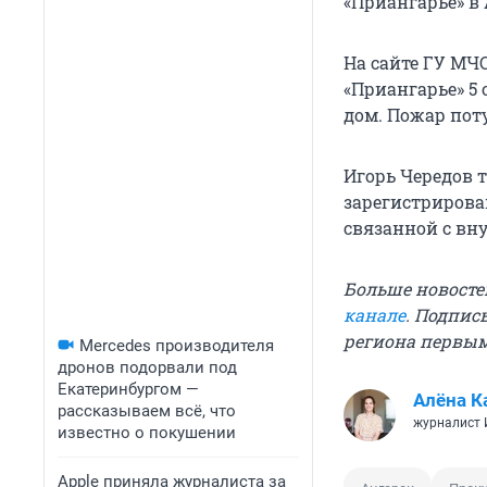
«Приангарье» в 
На сайте ГУ МЧС
«Приангарье» 5 
дом. Пожар пот
Игорь Чередов 
зарегистрирован
связанной с вн
Больше новосте
канале
. Подпис
региона первы
Mercedes производителя
дронов подорвали под
Екатеринбургом —
Алёна К
рассказываем всё, что
журналист
известно о покушении
Apple приняла журналиста за