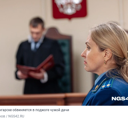
нгарске обвиняется в поджоге чужой дачи
ков / NGS42.RU