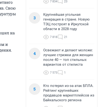
7 834
23
летнего
ма. Свою
куратуры
Крупнейшая угольная
3
генерация в стране. Новую
ТЭЦ построят в Иркутской
области в 2028 году
пошел на
7 818
21
ом и
дения.
Освежают и делают моложе:
4
лучшие стрижки для женщин
после 40 — топ стильных
вариантов от стилиста
7 573
1
Кто потерял из-за атак БПЛА.
5
Рейтинг крупнейших
продавцов маркетплейсов из
Байкальского региона