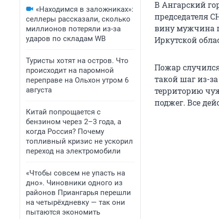
В Ангарский гор
«Находимся в заложниках»:
председателя С
селлеры рассказали, сколько
вину мужчина п
миллионов потеряли из-за
ударов по складам WB
Иркутской обла
Туристы хотят на остров. Что
Пожар случился 
происходит на паромной
такой шаг из-з
переправе на Ольхон утром 6
августа
территорию чужо
поджег. Все де
Китай попрощается с
бензином через 2–3 года, а
когда Россия? Почему
топливный кризис не ускорил
переход на электромобили
«Чтобы совсем не упасть на
дно». Чиновники одного из
районов Приангарья перешли
на четырёхдневку — так они
пытаются экономить