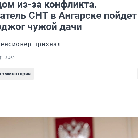
дом из-за конфликта.
атель СНТ в Ангарске пойдет
поджог чужой дачи
пенсионер признал
3 460
 комментарий