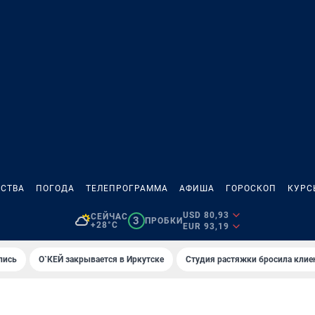
СТВА
ПОГОДА
ТЕЛЕПРОГРАММА
АФИША
ГОРОСКОП
КУРС
USD 80,93
СЕЙЧАС
3
ПРОБКИ
+28°C
EUR 93,19
лись
О`КЕЙ закрывается в Иркутске
Студия растяжки бросила клие