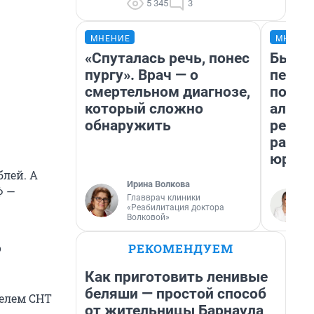
5 345
3
МНЕНИЕ
МНЕНИ
«Спуталась речь, понес
Был до
пургу». Врач — о
пенси
смертельном диагнозе,
повис
который сложно
алиме
обнаружить
реаль
разбо
юрист
блей. А
Ирина Волкова
Ф —
Главврач клиники
«Реабилитация доктора
Волковой»
РЕКОМЕНДУЕМ
о
Как приготовить ленивые
беляши — простой способ
телем СНТ
от жительницы Барнаула