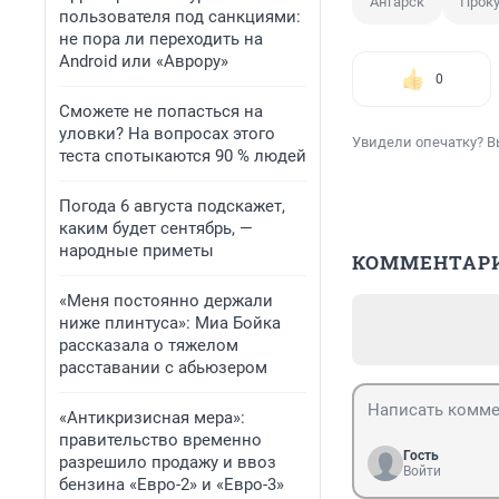
Ангарск
Проку
пользователя под санкциями:
не пора ли переходить на
Android или «Аврору»
0
Сможете не попасться на
уловки? На вопросах этого
Увидели опечатку? В
теста спотыкаются 90 % людей
Погода 6 августа подскажет,
каким будет сентябрь, —
народные приметы
КОММЕНТАР
«Меня постоянно держали
ниже плинтуса»: Миа Бойка
рассказала о тяжелом
расставании с абьюзером
«Антикризисная мера»:
правительство временно
Гость
разрешило продажу и ввоз
Войти
бензина «Евро-2» и «Евро-3»