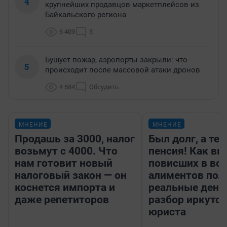
4
крупнейших продавцов маркетплейсов из
Байкальского региона
6 409
3
Бушует пожар, аэропорты закрыли: что
5
происходит после массовой атаки дронов
4 684
Обсудить
МНЕНИЕ
МНЕНИЕ
Продашь за 3000, налог
Был долг, а те
возьмут с 4000. Что
пенсия! Как вм
нам готовит новый
повисших в во
налоговый закон — он
алиментов пол
коснется импорта и
реальные день
даже репетиторов
разбор иркутск
юриста