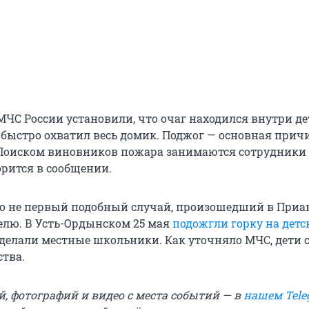
МЧС России установили, что очаг находился внутри де
ь быстро охватил весь домик. Поджог — основная прич
 Поиском виновников пожара занимаются сотрудники
орится в сообщении.
то не первый подобный случай, произошедший в Приан
лю. В Усть-Ордынском 25 мая
подожгли горку на детс
 сделали местные школьники. Как уточняло МЧС, дети 
ства.
й, фотографий и видео с места событий — в
нашем Tele