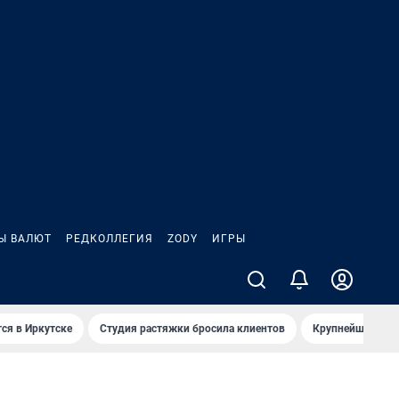
Ы ВАЛЮТ
РЕДКОЛЛЕГИЯ
ZODY
ИГРЫ
ся в Иркутске
Студия растяжки бросила клиентов
Крупнейшие про