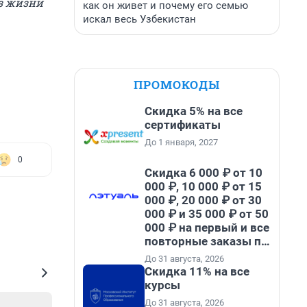
из жизни
как он живет и почему его семью
искал весь Узбекистан
ПРОМОКОДЫ
Скидка 5% на все
сертификаты
До 1 января, 2027
0
Скидка 6 000 ₽ от 10
000 ₽, 10 000 ₽ от 15
000 ₽, 20 000 ₽ от 30
000 ₽ и 35 000 ₽ от 50
000 ₽ на первый и все
повторные заказы по
промокоду НАБЕРИ
До 31 августа, 2026
Скидка 11% на все
курсы
До 31 августа, 2026