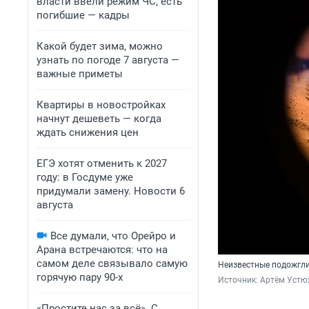
власти ввели режим ЧС, есть
погибшие — кадры
Какой будет зима, можно
узнать по погоде 7 августа —
важные приметы
Квартиры в новостройках
начнут дешеветь — когда
ждать снижения цен
ЕГЭ хотят отменить к 2027
году: в Госдуме уже
придумали замену. Новости 6
августа
Все думали, что Орейро и
Арана встречаются: что на
самом деле связывало самую
Неизвестные подожгли
горячую пару 90-х
Источник: 
Артём Устю
«Простите нас за всё». С