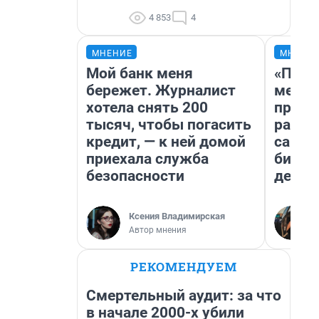
4 853
4
МНЕНИЕ
МНЕНИ
Мой банк меня
«Поку
бережет. Журналист
мешке
хотела снять 200
предп
тысяч, чтобы погасить
расска
кредит, — к ней домой
самом
приехала служба
бизне
безопасности
дешев
Ксения Владимирская
Автор мнения
РЕКОМЕНДУЕМ
Смертельный аудит: за что
в начале 2000-х убили