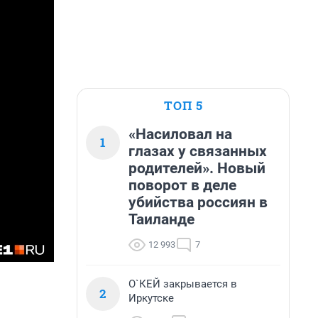
ТОП 5
«Насиловал на
1
глазах у связанных
родителей». Новый
поворот в деле
убийства россиян в
Таиланде
12 993
7
О`КЕЙ закрывается в
2
Иркутске