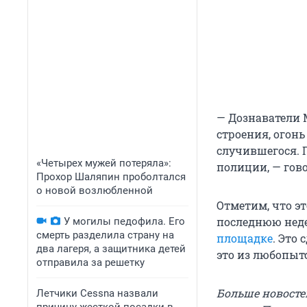
— Дознаватели 
строения, огон
случившегося.
«Четырех мужей потеряла»:
полиции, — гов
Прохор Шаляпин проболтался
о новой возлюбленной
Отметим, что э
последнюю неде
У могилы педофила. Его
смерть разделила страну на
площадке
. Это
два лагеря, а защитника детей
это из любопыт
отправила за решетку
Больше новосте
Летчики Cessna назвали