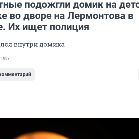
тные подожгли домик на дет
е во дворе на Лермонтова в
е. Их ищет полиция
ился внутри домика
1 889
 комментарий