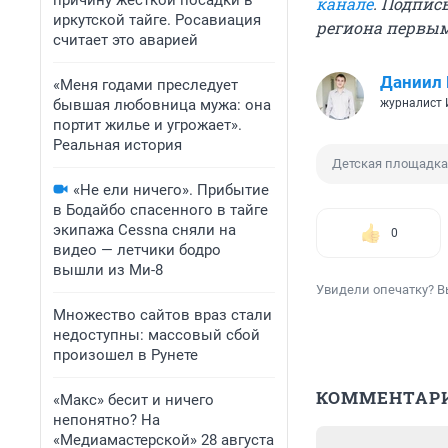
причину жесткой посадки в
канале
. Подпис
иркутской тайге. Росавиация
региона первы
считает это аварией
Даниил
«Меня годами преследует
бывшая любовница мужа: она
журналист
портит жилье и угрожает».
Реальная история
Детская площадка
«Не ели ничего». Прибытие
в Бодайбо спасенного в тайге
экипажа Cessna сняли на
0
видео — летчики бодро
вышли из Ми-8
Увидели опечатку? В
Множество сайтов враз стали
недоступны: массовый сбой
произошел в Рунете
КОММЕНТАР
«Макс» бесит и ничего
непонятно? На
«Медиамастерской» 28 августа