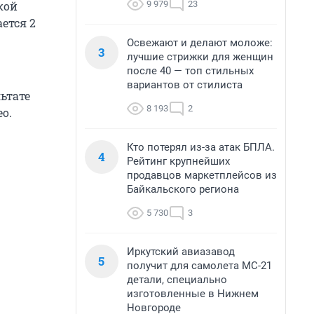
9 979
23
кой
ется 2
Освежают и делают моложе:
3
лучшие стрижки для женщин
после 40 — топ стильных
вариантов от стилиста
ьтате
8 193
2
о.
Кто потерял из-за атак БПЛА.
4
Рейтинг крупнейших
продавцов маркетплейсов из
Байкальского региона
5 730
3
Иркутский авиазавод
5
получит для самолета МС-21
детали, специально
изготовленные в Нижнем
Новгороде