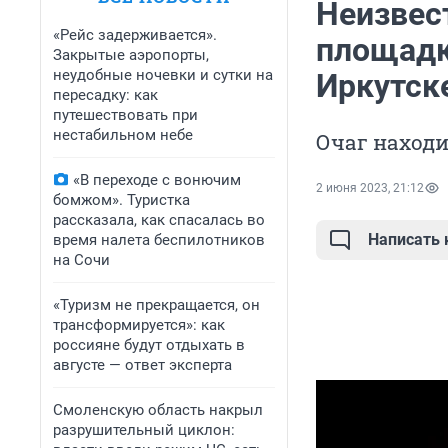
Неизвес
«Рейс задерживается».
площадк
Закрытые аэропорты,
неудобные ночевки и сутки на
Иркутск
пересадку: как
путешествовать при
нестабильном небе
Очаг наход
«В переходе с вонючим
2 июня 2023, 21:12
бомжом». Туристка
рассказала, как спасалась во
Написать
время налета беспилотников
на Сочи
«Туризм не прекращается, он
трансформируется»: как
россияне будут отдыхать в
августе — ответ эксперта
Смоленскую область накрыл
разрушительный циклон: