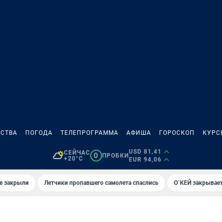
СТВА
ПОГОДА
ТЕЛЕПРОГРАММА
АФИША
ГОРОСКОП
КУРС
USD 81,41
СЕЙЧАС
0
ПРОБКИ
+20°C
EUR 94,06
е закрыли
Летчики пропавшего самолета спаслись
О`КЕЙ закрывает