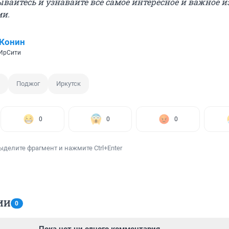
ывайтесь и узнавайте всё самое интересное и важное 
ми.
 Конин
 ИрСити
Поджог
Иркутск
0
0
0
ыделите фрагмент и нажмите Ctrl+Enter
ИИ
0