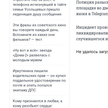
Полиция разыск
телефона исчезнувшей в тайге
площадке во дво
семьи Усольцевых пришло
июня в Telegra
леденящее душу сообщение
Эти фразы из советского кино
Инцидент прои
вы говорите каждый день.
ликвидировали 
Вспомните из каких они
случившегося н
фильмов? — тест
«Ну вот и всё»: звезда
Не удалось загр
«Дома-2» развелась с
молодым мужем
Иркутянина лишили
водительских прав — он купил
поддельное удостоверение по
почте и опять попался
экипажу ДПС
Кому признаются в любви, а
кому разобьют сердце: