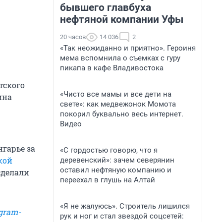
бывшего главбуха
нефтяной компании Уфы
20 часов
14 036
2
«Так неожиданно и приятно». Героиня
мема вспомнила о съемках с гуру
пикапа в кафе Владивостока
тского
«Чисто все мамы и все дети на
ина
свете»: как медвежонок Момота
покорил буквально весь интернет.
Видео
гарье за
«С гордостью говорю, что я
кой
деревенский»: зачем северянин
оставил нефтяную компанию и
сделали
переехал в глушь на Алтай
«Я не жалуюсь». Строитель лишился
gram-
рук и ног и стал звездой соцсетей: