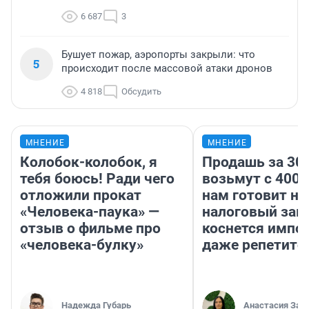
6 687
3
Бушует пожар, аэропорты закрыли: что
5
происходит после массовой атаки дронов
4 818
Обсудить
МНЕНИЕ
МНЕНИЕ
Колобок-колобок, я
Продашь за 300
тебя боюсь! Ради чего
возьмут с 4000
отложили прокат
нам готовит н
«Человека-паука» —
налоговый зако
отзыв о фильме про
коснется импор
«человека-булку»
даже репетито
Надежда Губарь
Анастасия Зав