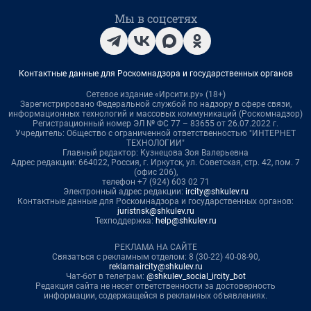
Мы в соцсетях
Контактные данные для Роскомнадзора и государственных органов
Сетевое издание «Ирсити.ру» (18+)
Зарегистрировано Федеральной службой по надзору в сфере связи,
информационных технологий и массовых коммуникаций (Роскомнадзор)
Регистрационный номер ЭЛ № ФС 77 – 83655 от 26.07.2022 г.
Учредитель: Общество с ограниченной ответственностью "ИНТЕРНЕТ
ТЕХНОЛОГИИ"
Главный редактор: Кузнецова Зоя Валерьевна
Адрес редакции: 664022, Россия, г. Иркутск, ул. Советская, стр. 42, пом. 7
(офис 206),
телефон +7 (924) 603 02 71
Электронный адрес редакции:
ircity@shkulev.ru
Контактные данные для Роскомнадзора и государственных органов:
juristnsk@shkulev.ru
Техподдержка:
help@shkulev.ru
РЕКЛАМА НА САЙТЕ
Связаться с рекламным отделом: 8 (30-22) 40-08-90,
reklamaircity@shkulev.ru
Чат-бот в телеграм:
@shkulev_social_ircity_bot
Редакция сайта не несет ответственности за достоверность
информации, содержащейся в рекламных объявлениях.