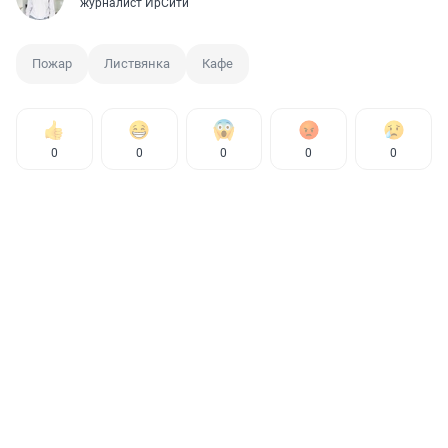
журналист ИрСити
Пожар
Листвянка
Кафе
0
0
0
0
0