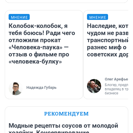
МНЕНИЕ
МНЕНИЕ
Колобок-колобок, я
Наследие, кото
тебя боюсь! Ради чего
чудом не разва
отложили прокат
транспортный 
«Человека-паука» —
разнес миф о 
отзыв о фильме про
советских доро
«человека-булку»
Олег Арефьев
Блогер, предпри
Надежда Губарь
владелец в тра
бизнесе
РЕКОМЕНДУЕМ
Модные рецепты соусов от молодой
хозяйки. Консервирование