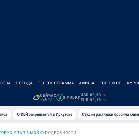
СТВА
ПОГОДА
ТЕЛЕПРОГРАММА
АФИША
ГОРОСКОП
КУРС
USD 80,93
СЕЙЧАС
3
ПРОБКИ
+26°C
EUR 93,19
лись
О`КЕЙ закрывается в Иркутске
Студия растяжки бросила клие
ТОБУС УПАЛ В МОЙКУ
ПОДРОБНОСТИ