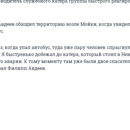
водитель служебного катера группы быстрого реагир
.
Авдеев обходил территорию возле Мойки, когда увидел
с.
з, когда упал автобус, туда уже пару человек спрыгнуло
 Я быстренько добежал до катера, который стоял в Нев
о аварии. К тому моменту там уже были двое спасател
азал Филипп Авдеев.