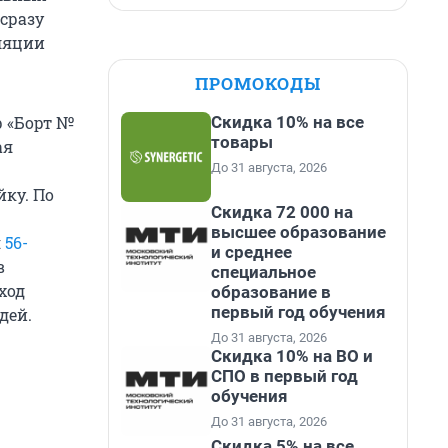
 сразу
ляции
ПРОМОКОДЫ
Скидка 10% на все
р «Борт №
товары
ая
До 31 августа, 2026
йку. По
Скидка 72 000 на
высшее образование
я
56-
и среднее
в
специальное
ход
образование в
первый год обучения
дей.
До 31 августа, 2026
Скидка 10% на ВО и
СПО в первый год
обучения
До 31 августа, 2026
Скидка 5% на все