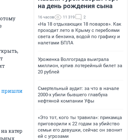
на день рождения сына
16 часов
11 319
2
потому
«На 18 отдыхающих 18 поваров». Как
е
проходит лето в Крыму с перебоями
света и бензина, водой по графику и
налетами БПЛА
ткрыть,
от
Уроженка Волгограда выиграла
ит
миллион, купив лотерейный билет за
20 рублей
Смертельный аудит: за что в начале
и
пришли
2000-х убили бывшего главбуха
нефтяной компании Уфы
«Это тот, кого ты травила»: прикамца
приговорили к 22 годам за убийство
семьи его девушки, сейчас он звонит
 на катер
ей с угрозами
альных