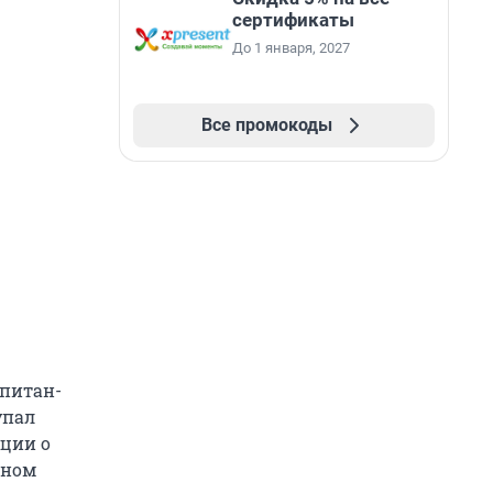
сертификаты
До 1 января, 2027
Все промокоды
апитан-
упал
ации о
чном