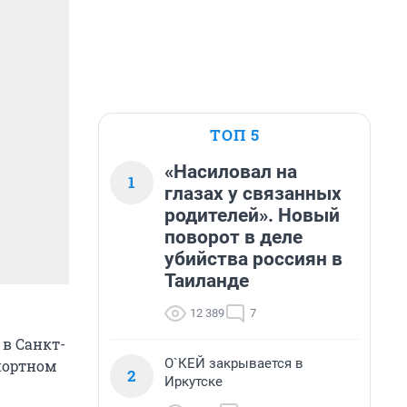
ТОП 5
«Насиловал на
1
глазах у связанных
родителей». Новый
поворот в деле
убийства россиян в
Таиланде
12 389
7
 в Санкт-
О`КЕЙ закрывается в
портном
2
Иркутске