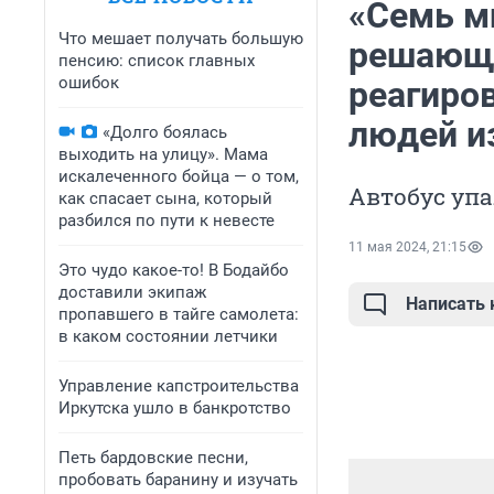
«Семь м
Что мешает получать большую
решающи
пенсию: список главных
ошибок
реагиров
людей и
«Долго боялась
выходить на улицу». Мама
искалеченного бойца — о том,
Автобус упа
как спасает сына, который
разбился по пути к невесте
11 мая 2024, 21:15
Это чудо какое-то! В Бодайбо
доставили экипаж
Написать
пропавшего в тайге самолета:
в каком состоянии летчики
Управление капстроительства
Иркутска ушло в банкротство
Петь бардовские песни,
пробовать баранину и изучать