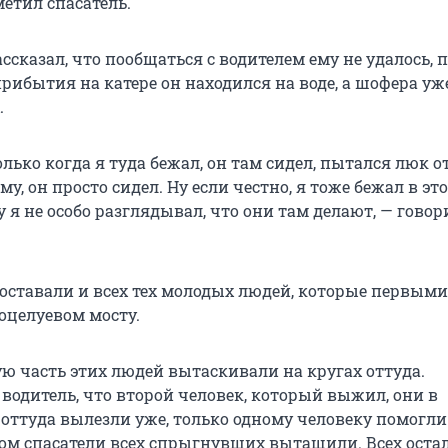
метил спасатель.
ссказал, что пообщаться с водителем ему не удалось, 
рибытия на катере он находился на воде, а шофера уж
.
только когда я туда бежал, он там сидел, пытался люк о
му, он просто сидел. Ну если честно, я тоже бежал в эт
 я не особо разглядывал, что они там делают, — говор
.
доставали и всех тех молодых людей, которые первым
оцелуевом мосту.
ю часть этих людей вытаскивали на кругах оттуда.
 водитель, что второй человек, который выжил, они в
оттуда вылезли уже, только одному человеку помогли
отом спасатели всех спрыгнувших вытащили. Всех ост