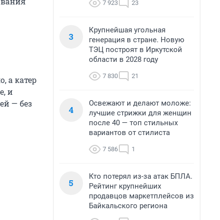
ования
7 923
23
Крупнейшая угольная
3
генерация в стране. Новую
ТЭЦ построят в Иркутской
области в 2028 году
7 830
21
, а катер
е, и
ей — без
Освежают и делают моложе:
4
лучшие стрижки для женщин
после 40 — топ стильных
вариантов от стилиста
7 586
1
Кто потерял из-за атак БПЛА.
5
Рейтинг крупнейших
продавцов маркетплейсов из
Байкальского региона