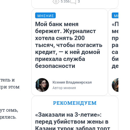
5 356
3
МНЕНИЕ
МНЕНИ
Мой банк меня
«Поку
бережет. Журналист
мешке
хотела снять 200
предп
тысяч, чтобы погасить
расска
кредит, — к ней домой
самом
приехала служба
бизне
безопасности
дешев
тель и
Ксения Владимирская
при этом
Автор мнения
РЕКОМЕНДУЕМ
ут семь,
«Заказали на 3-летие»:
дились.
перед убийством жены в
Казани турок забрал торт