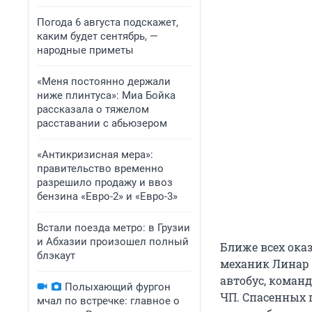
Погода 6 августа подскажет,
каким будет сентябрь, —
народные приметы
«Меня постоянно держали
ниже плинтуса»: Миа Бойка
рассказала о тяжелом
расставании с абьюзером
«Антикризисная мера»:
правительство временно
разрешило продажу и ввоз
бензина «Евро-2» и «Евро-3»
Встали поезда метро: в Грузии
и Абхазии произошел полный
Ближе всех ока
блэкаут
механик Линар И
автобус, коман
Полыхающий фургон
ЧП. Спасенных 
мчал по встречке: главное о