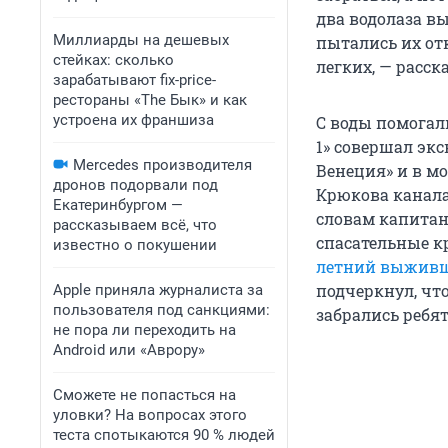
два водолаза вы
Миллиарды на дешевых
пытались их от
стейках: сколько
легких, — расск
зарабатывают fix-price-
рестораны «The Бык» и как
устроена их франшиза
С воды помогал
1» совершал эк
Mercedes производителя
Венеция» и в м
дронов подорвали под
Крюкова канала 
Екатеринбургом —
словам капитана
рассказываем всё, что
спасательные к
известно о покушении
летний выжив
подчеркнул, что
Apple приняла журналиста за
пользователя под санкциями:
забрались ребят
не пора ли переходить на
Android или «Аврору»
Сможете не попасться на
уловки? На вопросах этого
теста спотыкаются 90 % людей