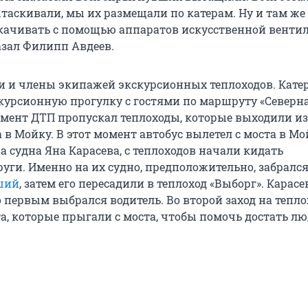
таскивали, мы их размещали по катерам. Ну и там же
качивать с помощью аппаратов искусственной венти
азал Филипп Авдеев.
и и члены экипажей экскурсионных теплоходов. Кате
скурсионную прогулку с гостями по маршруту «Северн
омент ДТП пропускал теплоходы, которые выходили из
в Мойку. В этот момент автобус вылетел с моста в Мо
 судна Яна Карасева, с теплоходов начали кидать
руги. Именно на их судно, предположительно, забралс
ший
, затем его пересадили в теплоход «Выборг». Карасе
 первым выбрался водитель. Во второй заход на тепло
а, которые прыгали с моста, чтобы помочь достать лю