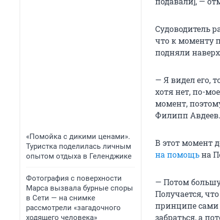
подавали], — от
Судоводитель ра
что к моменту п
подняли наверх
— Я видел его, 
хотя нет, по-мое
момент, поэтому
Филипп Авдеев
«Помойка с дикими ценами».
В этот момент 
Туристка поделилась личным
на помощь
на П
опытом отдыха в Геленджике
Фотография с поверхности
— Потом большу
Марса вызвала бурные споры
Получается, что
в Сети — на снимке
принципе сами 
рассмотрели «загадочного
забраться, а п
ходящего человека»