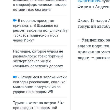
«Фонтанке»
судо
с «переоформлением» номера
Филипп Авдеев
оставит вас без денег
Около 13 часов 
В поселок просят не
приезжать. В Шаманке на
тонущий автобу
ремонт закрыли популярный у
туристов подвесной мост
— Увидел как ра
через Иркут
еще не подошел.
Наследие, которое чудом не
приехал на мест
развалилось: транспортный
лодки, — расск
эксперт разнес миф о
«вечных» советских дорогах
«Находимся в заложниках»:
селлеры рассказали, сколько
миллионов потеряли из-за
ударов по складам WB
Туристы хотят на остров. Что
происходит на паромной