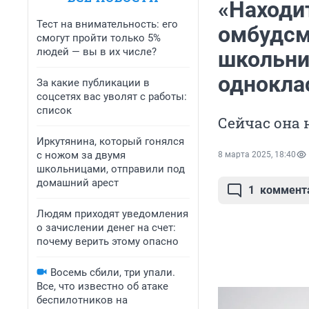
«Находит
Тест на внимательность: его
омбудсм
смогут пройти только 5%
людей — вы в их числе?
школьни
однокла
За какие публикации в
соцсетях вас уволят с работы:
список
Сейчас она 
Иркутянина, который гонялся
с ножом за двумя
8 марта 2025, 18:40
школьницами, отправили под
домашний арест
1
коммент
Людям приходят уведомления
о зачислении денег на счет:
почему верить этому опасно
Восемь сбили, три упали.
Все, что известно об атаке
беспилотников на