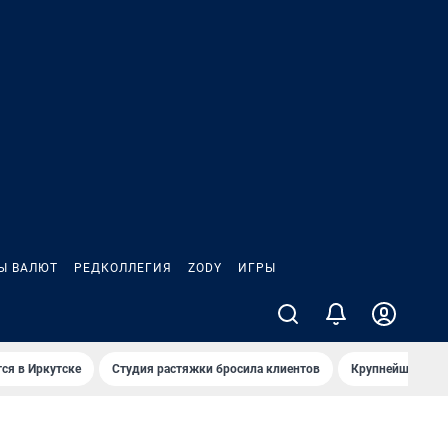
Ы ВАЛЮТ
РЕДКОЛЛЕГИЯ
ZODY
ИГРЫ
ся в Иркутске
Студия растяжки бросила клиентов
Крупнейшие про