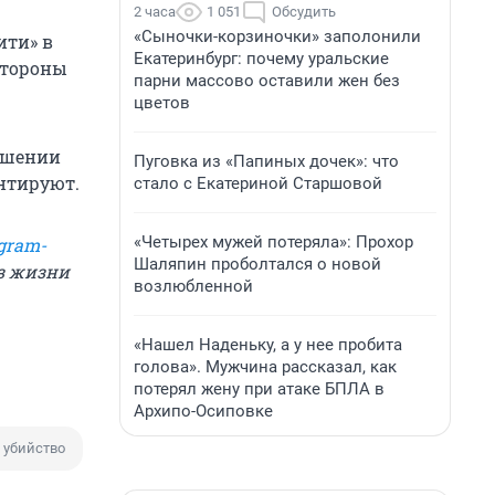
2 часа
1 051
Обсудить
«Сыночки-корзиночки» заполонили
ити» в
Екатеринбург: почему уральские
стороны
парни массово оставили жен без
цветов
кушении
Пуговка из «Папиных дочек»: что
ентируют.
стало с Екатериной Старшовой
«Четырех мужей потеряла»: Прохор
gram-
Шаляпин проболтался о новой
из жизни
возлюбленной
«Нашел Наденьку, а у нее пробита
голова». Мужчина рассказал, как
потерял жену при атаке БПЛА в
Архипо-Осиповке
 убийство