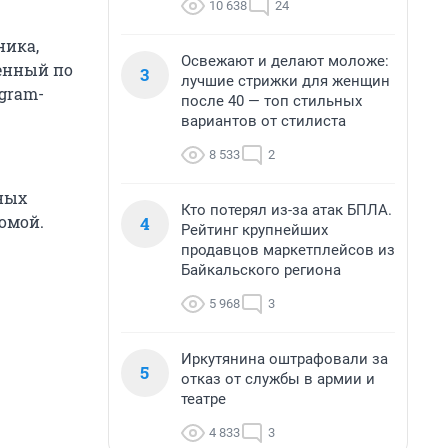
10 638
24
ника,
Освежают и делают моложе:
енный по
3
лучшие стрижки для женщин
egram-
после 40 — топ стильных
вариантов от стилиста
8 533
2
ных
Кто потерял из-за атак БПЛА.
омой.
4
Рейтинг крупнейших
продавцов маркетплейсов из
Байкальского региона
5 968
3
Иркутянина оштрафовали за
5
отказ от службы в армии и
театре
4 833
3