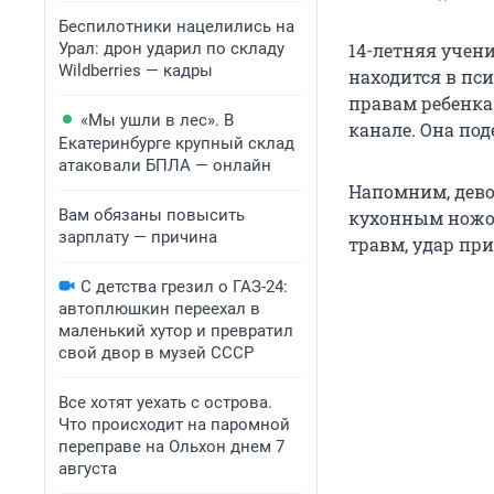
Беспилотники нацелились на
Урал: дрон ударил по складу
14-летняя уче
Wildberries — кадры
находится в пс
правам ребенка 
«Мы ушли в лес». В
канале. Она по
Екатеринбурге крупный склад
атаковали БПЛА — онлайн
Напомним, дев
Вам обязаны повысить
кухонным ножом
зарплату — причина
травм, удар пр
С детства грезил о ГАЗ-24:
автоплюшкин переехал в
маленький хутор и превратил
свой двор в музей СССР
Все хотят уехать с острова.
Что происходит на паромной
переправе на Ольхон днем 7
августа