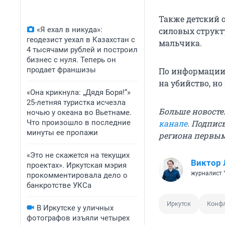
Также детский 
«Я ехал в никуда»:
силовых структ
геодезист уехал в Казахстан с
мальчика.
4 тысячами рублей и построил
бизнес с нуля. Теперь он
продает франшизы
По информации 
на убийство, н
«Она крикнула: „Дядя Боря!“»
25-летняя туристка исчезла
Больше новосте
ночью у океана во Вьетнаме.
Что произошло в последние
канале
. Подпис
минуты ее пропажи
региона первы
«Это не скажется на текущих
Виктор 
проектах». Иркутская мэрия
журналист 
прокомментировала дело о
банкротстве УКСа
Иркутск
Конфл
В Иркутске у уличных
фотографов изъяли четырех