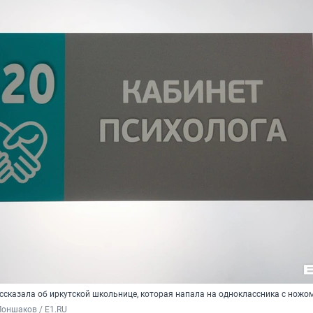
ссказала об иркутской школьнице, которая напала на одноклассника с ножо
оншаков / E1.RU