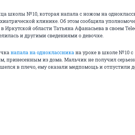
ница школы
№ 10
, которая напала с ножом на однокласс
ихиатрической клинике. Об этом сообщила уполномоч
в Иркутской области Татьяна Афанасьева в своем Tel
делилась и другими сведениями о девочке.
очка
напала на одноклассника
на уроке в школе
№ 10
с
, принесенным из дома. Мальчик не получил серьез
ишелся в плечо, ему оказали медпомощь и отпустили д