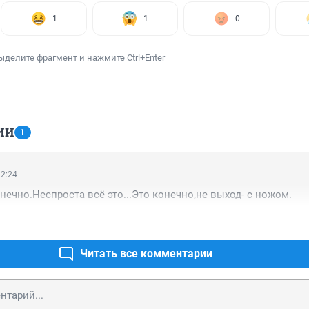
1
1
0
ыделите фрагмент и нажмите Ctrl+Enter
ИИ
1
22:24
нечно.Неспроста всё это...Это конечно,не выход- с ножом.
Читать все комментарии