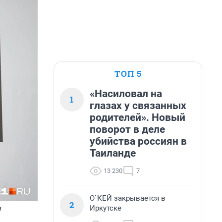
ТОП 5
«Насиловал на
1
глазах у связанных
родителей». Новый
поворот в деле
убийства россиян в
Таиланде
13 230
7
О`КЕЙ закрывается в
2
Иркутске
м