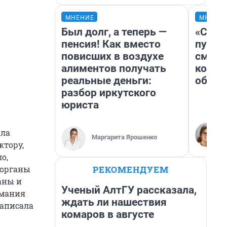
МНЕНИЕ
МНЕНИ
Был долг, а теперь —
«Спут
пенсия! Как вместо
пургу»
повисших в воздухе
смерт
алиментов получать
котор
реальные деньги:
обнар
разбор иркутского
юриста
ала
Маргарита Ярошенко
ктору,
о,
РЕКОМЕНДУЕМ
 органы
аны и
Ученый АлтГУ рассказала,
имания
ждать ли нашествия
написала
комаров в августе