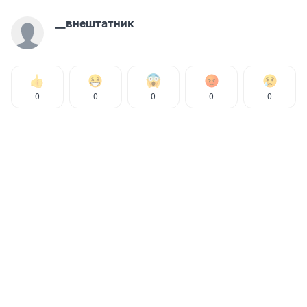
__внештатник
0
0
0
0
0