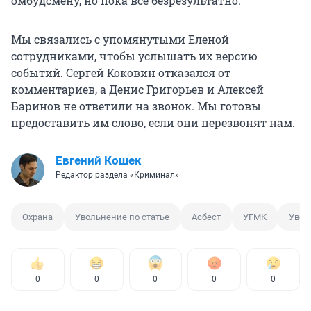
омбудсмену, но пока всё безрезультатно.
Мы связались с упомянутыми Еленой
сотрудниками, чтобы услышать их версию
событий. Сергей Коковин отказался от
комментариев, а Денис Григорьев и Алексей
Баринов не ответили на звонок. Мы готовы
предоставить им слово, если они перезвонят нам.
Евгений Кошек
Редактор раздела «Криминал»
Охрана
Увольнение по статье
Асбест
УГМК
Увол
0
0
0
0
0