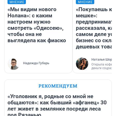
МНЕНИЕ
МНЕНИЕ
«Мы видим нового
«Покупаешь ко
Нолана»: с каким
мешке»:
настроем нужно
предпринимат
смотреть «Одиссею»,
рассказала, как
чтобы она не
самом деле ус
выглядела как фиаско
бизнес со скл
дешевых това
Наталья Шорох
Надежда Губарь
Открыла кофейн
деньги соцразв
РЕКОМЕНДУЕМ
«Уголовник я, родные со мной не
общаются»: как бывший «афганец» 30
лет живет в землянке посреди леса
под Рязанью