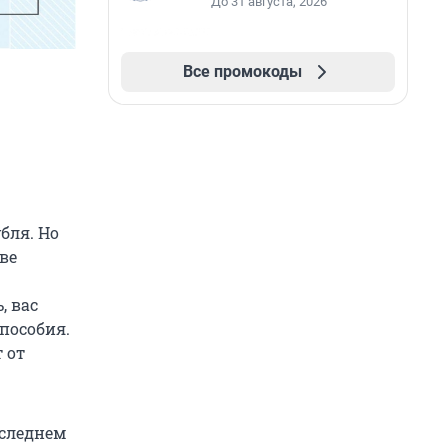
До 31 августа, 2026
Все промокоды
бля. Но
тве
, вас
 пособия.
 от
оследнем