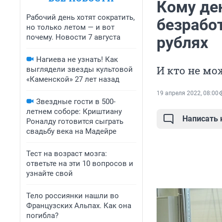
Кому ден
Рабочий день хотят сократить,
безработ
но только летом — и вот
почему. Новости 7 августа
рублях
Нагиева не узнать! Как
И кто не мо
выглядели звезды культовой
«Каменской» 27 лет назад
19 апреля 2022, 08:00
Звездные гости в 500-
летнем соборе: Криштиану
Написать
Роналду готовится сыграть
свадьбу века на Мадейре
Тест на возраст мозга:
ответьте на эти 10 вопросов и
узнайте свой
Тело россиянки нашли во
Французских Альпах. Как она
погибла?