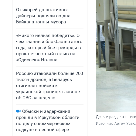
От якорей до штативов:
дайверы подняли со дна
Байкала тонны мусора
«Никого нельзя победить». О
чем главный блокбастер этого
года, который бьет рекорды в
прокате: честный отзыв на
«Одиссею» Нолана
Россию атаковали больше 200
тысяч дронов, а Беларусь
стягивает войска к
украинской границе: главное
об СВО за неделю
Обыски и задержания
прошли в Иркутской области
Деньги раздают не вс
по делу о коммерческом
Источник: 
Артем Устю
подкупе в лесной сфере