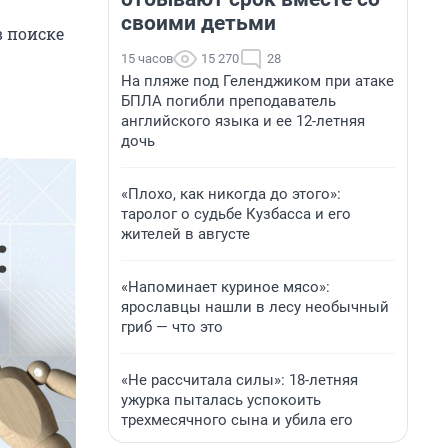
своими детьми
в поиске
15 часов
15 270
28
На пляже под Геленджиком при атаке
БПЛА погибли преподаватель
английского языка и ее 12-летняя
дочь
«Плохо, как никогда до этого»:
таролог о судьбе Кузбасса и его
жителей в августе
«Напоминает куриное мясо»:
ярославцы нашли в лесу необычный
гриб — что это
«Не рассчитала силы»: 18-летняя
ужурка пыталась успокоить
трехмесячного сына и убила его