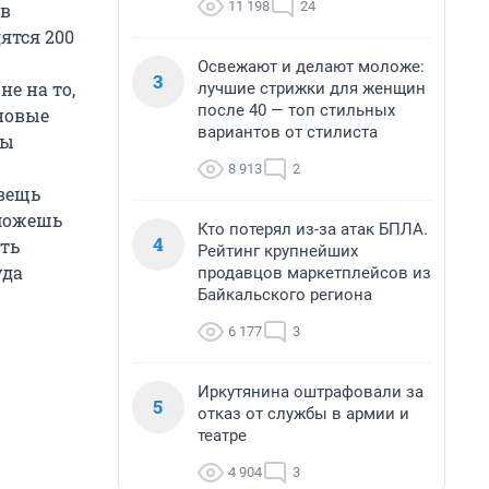
11 198
24
 в
ятся 200
Освежают и делают моложе:
3
е на то,
лучшие стрижки для женщин
после 40 — топ стильных
новые
вариантов от стилиста
ты
8 913
2
 вещь
 можешь
Кто потерял из-за атак БПЛА.
4
ить
Рейтинг крупнейших
уда
продавцов маркетплейсов из
Байкальского региона
6 177
3
Иркутянина оштрафовали за
5
отказ от службы в армии и
театре
4 904
3