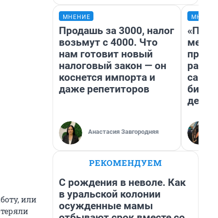
МНЕНИЕ
МНЕНИ
Продашь за 3000, налог
«Поку
возьмут с 4000. Что
мешке
нам готовит новый
предп
налоговый закон — он
расска
коснется импорта и
самом
даже репетиторов
бизне
дешев
Анастасия Завгородняя
РЕКОМЕНДУЕМ
С рождения в неволе. Как
в уральской колонии
боту, или
осужденные мамы
отеряли
отбывают срок вместе со