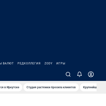
Ы ВАЛЮТ
РЕДКОЛЛЕГИЯ
ZODY
ИГРЫ
ся в Иркутске
Студия растяжки бросила клиентов
Крупнейшие про