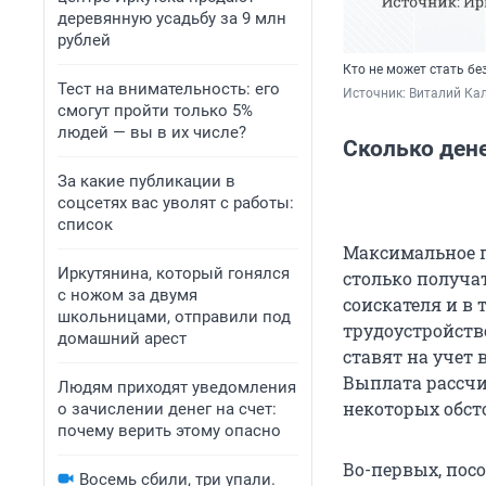
деревянную усадьбу за 9 млн
рублей
Кто не может стать б
Тест на внимательность: его
Источник: 
Виталий Кал
смогут пройти только 5%
людей — вы в их числе?
Сколько ден
За какие публикации в
соцсетях вас уволят с работы:
список
Максимальное по
Иркутянина, который гонялся
столько получат
с ножом за двумя
соискателя и в
школьницами, отправили под
трудоустройство
домашний арест
ставят на учет 
Выплата рассчит
Людям приходят уведомления
некоторых обст
о зачислении денег на счет:
почему верить этому опасно
Во-первых, пос
Восемь сбили, три упали.