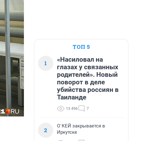
ТОП 5
«Насиловал на
1
глазах у связанных
родителей». Новый
поворот в деле
убийства россиян в
Таиланде
13 496
7
О`КЕЙ закрывается в
2
Иркутске