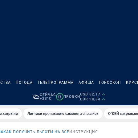
СТВА
ПОГОДА
ТЕЛЕПРОГРАММА
АФИША
ГОРОСКОП
КУРС
USD 82,17
СЕЙЧАС
0
ПРОБКИ
+23°C
EUR 94,84
е закрыли
Летчики пропавшего самолета спаслись
О`КЕЙ закрывает
26
КАК ПОЛУЧИТЬ ЛЬГОТЫ НА ВСЁ
ИНСТРУКЦИЯ