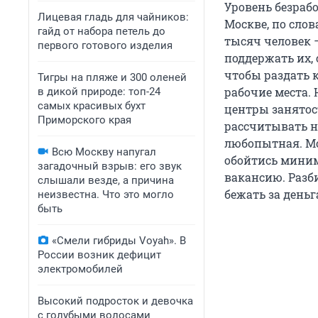
Уровень безрабо
Лицевая гладь для чайников:
Москве, по слов
гайд от набора петель до
тысяч человек 
первого готового изделия
поддержать их, 
чтобы раздать 
Тигры на пляже и 300 оленей
рабочие места. 
в дикой природе: топ-24
самых красивых бухт
центры занятост
Приморского края
рассчитывать на
любопытная. Мо
Всю Москву напугал
обойтись миним
загадочный взрыв: его звук
вакансию. Разб
слышали везде, а причина
бежать за деньг
неизвестна. Что это могло
быть
«Смели гибриды Voyah». В
России возник дефицит
электромобилей
Высокий подросток и девочка
с голубыми волосами