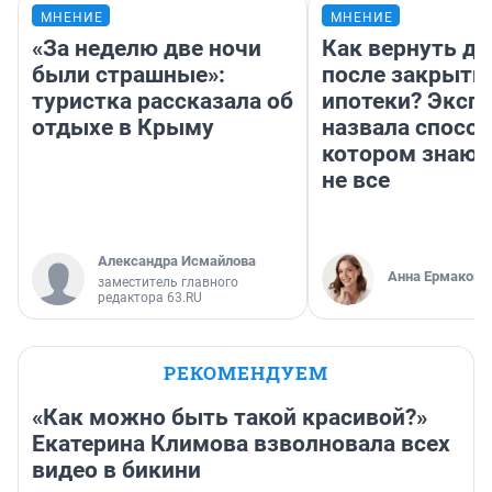
МНЕНИЕ
МНЕНИЕ
«За неделю две ночи
Как вернуть де
были страшные»:
после закрыти
туристка рассказала об
ипотеки? Эксп
отдыхе в Крыму
назвала способ
котором знают
не все
Александра Исмайлова
Анна Ермакова
заместитель главного
редактора 63.RU
РЕКОМЕНДУЕМ
«Как можно быть такой красивой?»
Екатерина Климова взволновала всех
видео в бикини