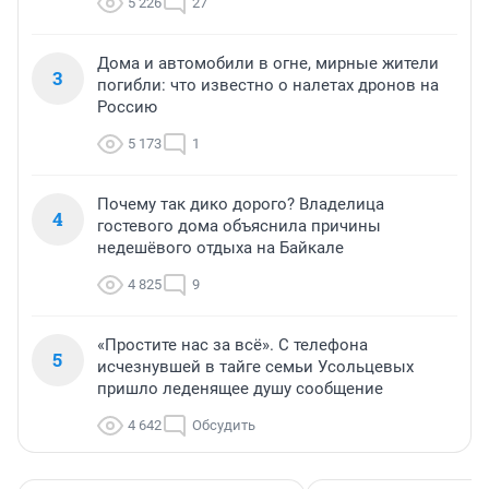
5 226
27
Дома и автомобили в огне, мирные жители
3
погибли: что известно о налетах дронов на
Россию
5 173
1
Почему так дико дорого? Владелица
4
гостевого дома объяснила причины
недешёвого отдыха на Байкале
4 825
9
«Простите нас за всё». С телефона
5
исчезнувшей в тайге семьи Усольцевых
пришло леденящее душу сообщение
4 642
Обсудить