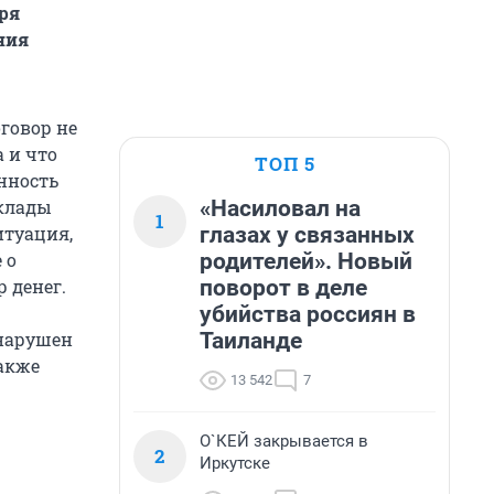
ря
ния
оговор не
 и что
ТОП 5
анность
«Насиловал на
вклады
1
глазах у связанных
итуация,
родителей». Новый
 о
поворот в деле
 денег.
убийства россиян в
Таиланде
 нарушен
акже
13 542
7
О`КЕЙ закрывается в
2
Иркутске