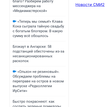
благо? Разберем работу
Новости СМИ2
мессенджера на
«Медиамастерской»
«Теперь мы семья!» Клава
Кока сыграла тайную свадьбу
с богатым блогером. В какую
сумму всё обошлось
Блэкаут в Ангарске: 58
подстанций обесточены из-за
несанкционированных
раскопок
«Ольхон не резиновый».
Обсуждаем проблемы на
переправе на остров в новом
выпуске «Редколлегии
ИрСити»
Быстро покраснеют: как
соспеть зеленые помидоры