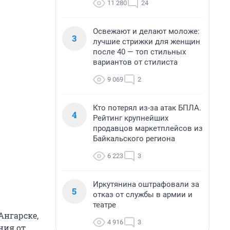
11 280
24
Освежают и делают моложе:
3
лучшие стрижки для женщин
после 40 — топ стильных
вариантов от стилиста
9 069
2
Кто потерял из-за атак БПЛА.
4
Рейтинг крупнейших
продавцов маркетплейсов из
Байкальского региона
6 223
3
Иркутянина оштрафовали за
5
отказ от службы в армии и
театре
Ангарске,
4 916
3
ния от