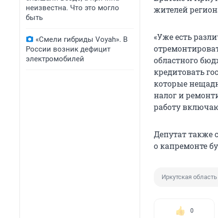
неизвестна. Что это могло
жителей регион
быть
«Уже есть разл
«Смели гибриды Voyah». В
отремонтироват
России возник дефицит
электромобилей
областного бюд
кредитовать госу
которые нещадн
налог и ремонти
работу включаю
Депутат также 
о капремонте бу
Иркутская область
0