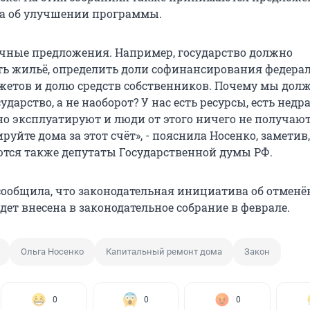
а об улучшении программы.
ичные предложения. Например, государство должно
ь жильё, определить доли софинансирования федерал
жетов и долю средств собственников. Почему мы дол
дарство, а не наоборот? У нас есть ресурсы, есть недра
о эксплуатируют и люди от этого ничего не получают
руйте дома за этот счёт», - пояснила Носенко, заметив,
тся также депутаты Государственной думы РФ.
сообщила, что законодательная инициатива об отменё
дет внесена в законодательное собрание в феврале.
Ольга Носенко
Капитальный ремонт дома
Закон
0
0
0