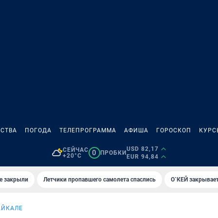
СТВА
ПОГОДА
ТЕЛЕПРОГРАММА
АФИША
ГОРОСКОП
КУРС
USD 82,17
СЕЙЧАС
0
ПРОБКИ
+20°C
EUR 94,84
е закрыли
Летчики пропавшего самолета спаслись
О`КЕЙ закрывает
АЙКАЛЕ