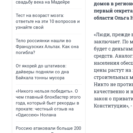
свадьбу века на Мадейре
домов в регион
первый секрета
Тест на возраст мозга:
области Ольга 
ответьте на эти 10 вопросов и
узнайте свой
«Люди, прежде в
Тело россиянки нашли во
заключает. По 
Французских Альпах. Как она
будет с деньгам
погибла?
средств. Аналог
населения обесц
От якорей до штативов:
цены растут на 
дайверы подняли со дна
строительных ма
Байкала тонны мусора
Никто не проти
качественно и 
«Никого нельзя победить». О
чем главный блокбастер этого
закон о приват
года, который бьет рекорды в
Конституции», -
прокате: честный отзыв на
«Одиссею» Нолана
Россию атаковали больше 200