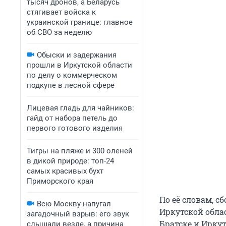
тысяч дронов, а Беларусь
стягивает войска к
украинской границе: главное
об СВО за неделю
Обыски и задержания
прошли в Иркутской области
по делу о коммерческом
подкупе в лесной сфере
Лицевая гладь для чайников:
гайд от набора петель до
первого готового изделия
Тигры на пляже и 300 оленей
в дикой природе: топ-24
самых красивых бухт
Приморского края
По её словам, с
Всю Москву напугал
Иркутской обла
загадочный взрыв: его звук
Братске и Ирку
слышали везде, а причина