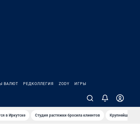
Ы ВАЛЮТ
РЕДКОЛЛЕГИЯ
ZODY
ИГРЫ
ся в Иркутске
Студия растяжки бросила клиентов
Крупнейшие про