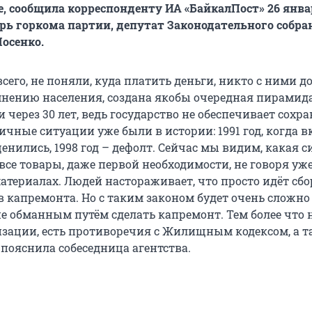
е, сообщила корреспонденту ИА «БайкалПост» 26 янва
рь горкома партии, депутат Законодательного собра
Носенко.
сего, не поняли, куда платить деньги, никто с ними д
мнению населения, создана якобы очередная пирамида
и через 30 лет, ведь государство не обеспечивает сохр
ичные ситуации уже были в истории: 1991 год, когда 
енились, 1998 год – дефолт. Сейчас мы видим, какая с
все товары, даже первой необходимости, не говоря уже
териалах. Людей настораживает, что просто идёт сбор
в капремонта. Но с таким законом будет очень сложно
не обманным путём сделать капремонт. Тем более что
изации, есть противоречия с Жилищным кодексом, а т
 пояснила собеседница агентства.