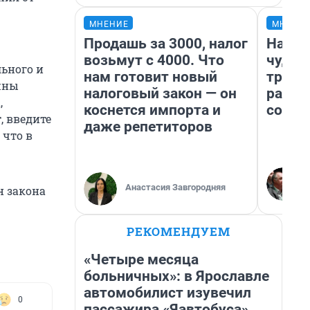
МНЕНИЕ
МНЕНИ
Продашь за 3000, налог
Насле
возьмут с 4000. Что
чудом
ьного и
нам готовит новый
транс
жны
налоговый закон — он
разне
,
коснется импорта и
совет
, введите
даже репетиторов
 что в
Анастасия Завгородняя
н закона
РЕКОМЕНДУЕМ
«Четыре месяца
больничных»: в Ярославле
автомобилист изувечил
0
пассажира «Яавтобуса»