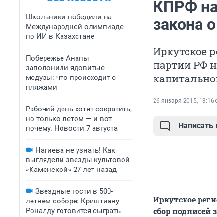
КПРФ на
Школьники победили на
закона о
Международной олимпиаде
по ИИ в Казахстане
Иркутское 
Побережье Анапы
партии РФ н
заполонили ядовитые
капитально
медузы: что происходит с
пляжами
26 января 2015, 13:16
Рабочий день хотят сократить,
но только летом — и вот
Написать
почему. Новости 7 августа
Нагиева не узнать! Как
выглядели звезды культовой
«Каменской» 27 лет назад
Звездные гости в 500-
Иркутское рег
летнем соборе: Криштиану
сбор подписей 
Роналду готовится сыграть