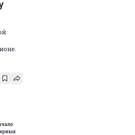
у
ой
ионе.
ачало
тирных