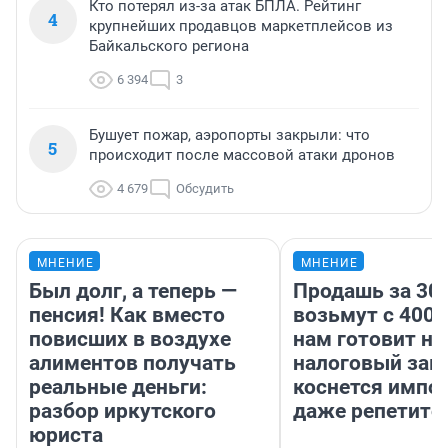
Кто потерял из-за атак БПЛА. Рейтинг
4
крупнейших продавцов маркетплейсов из
Байкальского региона
6 394
3
Бушует пожар, аэропорты закрыли: что
5
происходит после массовой атаки дронов
4 679
Обсудить
МНЕНИЕ
МНЕНИЕ
Был долг, а теперь —
Продашь за 300
пенсия! Как вместо
возьмут с 4000
повисших в воздухе
нам готовит н
алиментов получать
налоговый зако
реальные деньги:
коснется импор
разбор иркутского
даже репетито
юриста