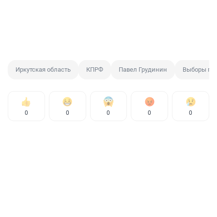
Иркутская область
КПРФ
Павел Грудинин
Выборы пр
0
0
0
0
0