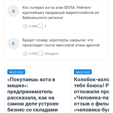
Кто потерял из-за атак БПЛА. Рейтинг
4
крупнейших продавцов маркетплейсов из
Байкальского региона
6 864
3
Бушует пожар, аэропорты закрыли: что
5
происходит после массовой атаки дронов
4 932
Обсудить
МНЕНИЕ
МНЕНИЕ
«Покупаешь кота в
Колобок-колобо
мешке»:
тебя боюсь! Ра
предприниматель
отложили прок
рассказала, как на
«Человека-пау
самом деле устроен
отзыв о фильм
бизнес со складами
«человека-бул