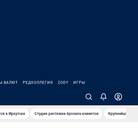
Ы ВАЛЮТ
РЕДКОЛЛЕГИЯ
ZODY
ИГРЫ
ся в Иркутске
Студия растяжки бросила клиентов
Крупнейшие про