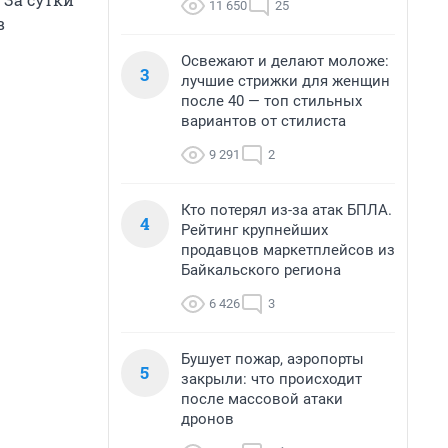
11 650
25
в
Освежают и делают моложе:
3
лучшие стрижки для женщин
после 40 — топ стильных
вариантов от стилиста
9 291
2
Кто потерял из-за атак БПЛА.
4
Рейтинг крупнейших
продавцов маркетплейсов из
Байкальского региона
6 426
3
Бушует пожар, аэропорты
5
закрыли: что происходит
после массовой атаки
дронов