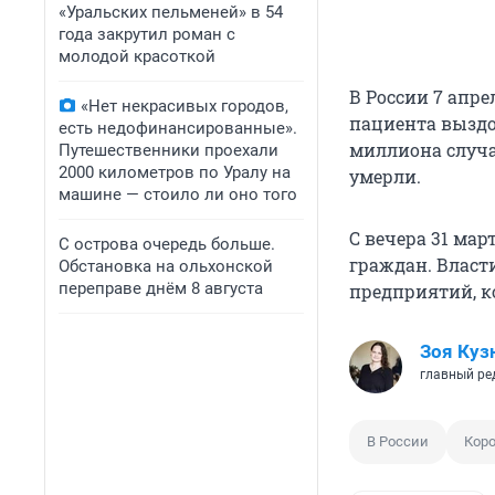
«Уральских пельменей» в 54
года закрутил роман с
молодой красоткой
В России 7 апре
«Нет некрасивых городов,
пациента выздор
есть недофинансированные».
миллиона случа
Путешественники проехали
2000 километров по Уралу на
умерли.
машине — стоило ли оно того
С вечера 31 ма
С острова очередь больше.
граждан. Власт
Обстановка на ольхонской
переправе днём 8 августа
предприятий, ко
Зоя Куз
главный ре
В России
Кор