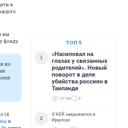
дети в
каждого
и им
у фонду.
ТОП 5
«Насиловал на
1
глазах у связанных
и из-
родителей». Новый
мя
поворот в деле
преля
убийства россиян в
Таиланде
13 750
8
о 14
О`КЕЙ закрывается в
2
Иркутске
аны
в
 За сутки