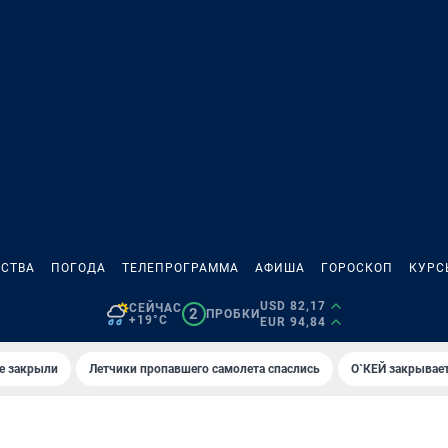
СТВА
ПОГОДА
ТЕЛЕПРОГРАММА
АФИША
ГОРОСКОП
КУРС
USD 82,17
СЕЙЧАС
2
ПРОБКИ
+19°C
EUR 94,84
е закрыли
Летчики пропавшего самолета спаслись
О`КЕЙ закрывает