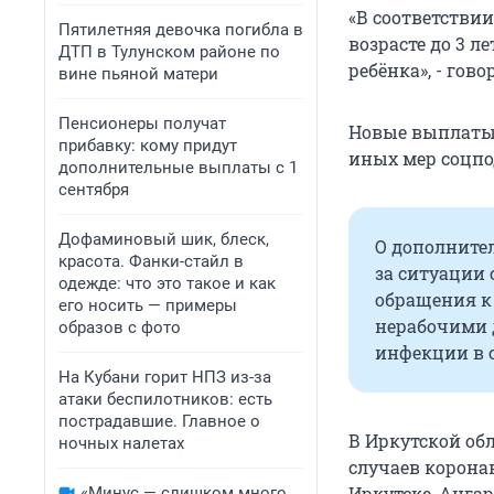
«В соответствии
Пятилетняя девочка погибла в
возрасте до 3 л
ДТП в Тулунском районе по
ребёнка», - гов
вине пьяной матери
Пенсионеры получат
Новые выплаты 
прибавку: кому придут
иных мер соцпо
дополнительные выплаты с 1
сентября
Дофаминовый шик, блеск,
О дополните
красота. Фанки-стайл в
за ситуации 
одежде: что это такое и как
обращения к
его носить — примеры
нерабочими 
образов с фото
инфекции в с
На Кубани горит НПЗ из-за
атаки беспилотников: есть
пострадавшие. Главное о
В Иркутской обл
ночных налетах
случаев корона
Иркутске, Ангар
«Минус — слишком много