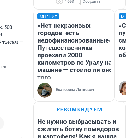
4 693
Обсудить
МНЕНИЕ
МНЕНИ
«Нет некрасивых
«Спут
. 503
городов, есть
пургу»
3
недофинансированные».
смерт
6 тысяч —
Путешественники
котор
проехали 2000
обнар
километров по Уралу на
сех
машине — стоило ли оно
того
Екатерина Литкевич
РЕКОМЕНДУЕМ
Не нужно выбрасывать и
сжигать ботву помидоров
и картофеля! Как я нашла