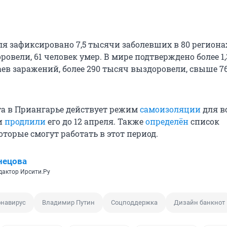
ля зафиксировано 7,5 тысячи заболевших в 80 регионах
овели, 61 человек умер. В мире подтверждено более 1,
ев заражений, более 290 тысяч выздоровели, свыше 7
рта в Приангарье действует режим
самоизоляции
для в
и
продлили
его до 12 апреля. Также
определён
список
торые смогут работать в этот период.
нецова
дактор Ирсити.Ру
онавирус
Владимир Путин
Соцподдержка
Дизайн банкнот