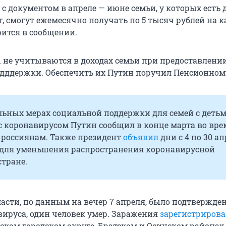
 с документом в апреле — июне семьи, у которых есть 
ет, смогут ежемесячно получать по 5 тысяч рублей на 
орится в сообщении.
не учитываются в доходах семьи при предоставлени
дддержки. Обеспечить их Путин поручил Пенсионном
льных мерах социальной поддержки для семей с детьм
с коронавирусом Путин сообщил в конце марта во вре
 россиянам. Также президент
объявил
дни с 4 по 30 а
для уменьшения распространения коронавирусной
тране.
асти, по данным на вечер 7 апреля, было подтвержден
вируса, один человек умер. Заражения
зарегистриров
ском городском округе, Братском и Осинском районах.