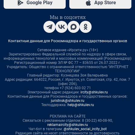
Google Play
App Store
Мы в соцсетях
Контактные данные для Роскомнадзора и государственных органов
Сетевое издание «Ирсити.ру» (18+)
Зарегистрировано Федеральной службой по надзору в сфере связи,
информационных технологий и массовых коммуникаций (Роскомнадзор)
Регистрационный номер ЭЛ № ФС 77 – 83655 от 26.07.2022 г.
Учредитель: Общество с ограниченной ответственностью "ИНТЕРНЕТ
ТЕХНОЛОГИИ"
Главный редактор: Кузнецова Зоя Валерьевна
Адрес редакции: 664022, Россия, г. Иркутск, ул. Советская, стр. 42, пом. 7
(офис 206),
телефон +7 (924) 603 02 71
Электронный адрес редакции:
ircity@shkulev.ru
Контактные данные для Роскомнадзора и государственных органов:
juristnsk@shkulev.ru
Техподдержка:
help@shkulev.ru
РЕКЛАМА НА САЙТЕ
Связаться с рекламным отделом: 8 (30-22) 40-08-90,
reklamaircity@shkulev.ru
Чат-бот в телеграм:
@shkulev_social_ircity_bot
Редакция сайта не несет ответственности за достоверность