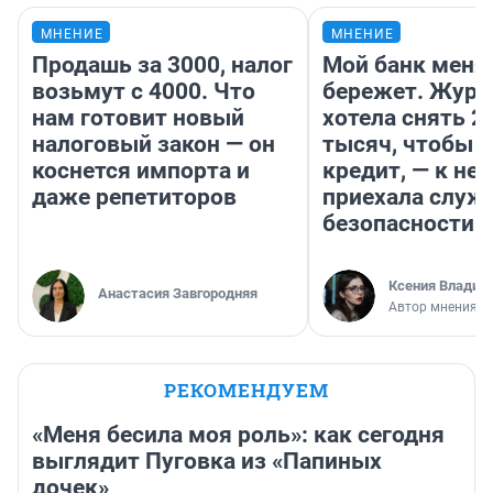
МНЕНИЕ
МНЕНИЕ
Продашь за 3000, налог
Мой банк меня
возьмут с 4000. Что
бережет. Журн
нам готовит новый
хотела снять 2
налоговый закон — он
тысяч, чтобы п
коснется импорта и
кредит, — к не
даже репетиторов
приехала служ
безопасности
Ксения Владим
Анастасия Завгородняя
Автор мнения
РЕКОМЕНДУЕМ
«Меня бесила моя роль»: как сегодня
выглядит Пуговка из «Папиных
дочек»