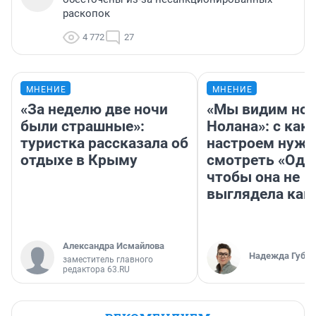
раскопок
4 772
27
МНЕНИЕ
МНЕНИЕ
«За неделю две ночи
«Мы видим нов
были страшные»:
Нолана»: с как
туристка рассказала об
настроем нужн
отдыхе в Крыму
смотреть «Оди
чтобы она не
выглядела как
Александра Исмайлова
Надежда Губар
заместитель главного
редактора 63.RU