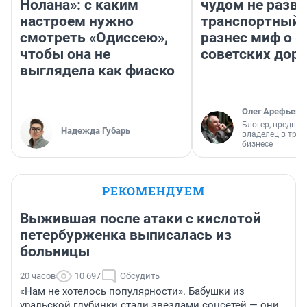
Нолана»: с каким
чудом не разва
настроем нужно
транспортный 
смотреть «Одиссею»,
разнес миф о 
чтобы она не
советских доро
выглядела как фиаско
Олег Арефьев
Блогер, предпри
Надежда Губарь
владелец в тра
бизнесе
РЕКОМЕНДУЕМ
Выжившая после атаки с кислотой
петербурженка выписалась из
больницы
20 часов
10 697
Обсудить
«Нам не хотелось популярности». Бабушки из
уральской глубинки стали звездами соцсетей — они