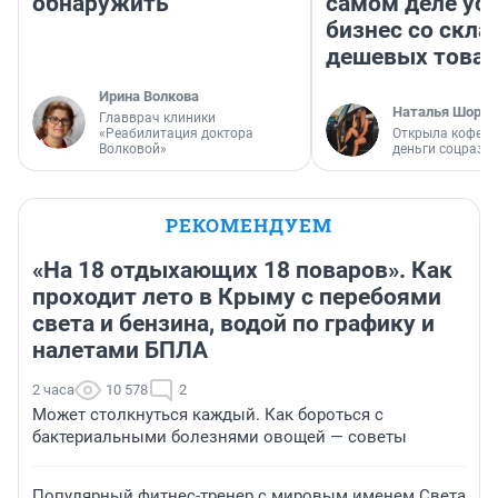
обнаружить
самом деле ус
бизнес со скл
дешевых това
Ирина Волкова
Наталья Шорох
Главврач клиники
«Реабилитация доктора
Открыла кофейн
Волковой»
деньги соцразв
РЕКОМЕНДУЕМ
«На 18 отдыхающих 18 поваров». Как
проходит лето в Крыму с перебоями
света и бензина, водой по графику и
налетами БПЛА
2 часа
10 578
2
Может столкнуться каждый. Как бороться с
бактериальными болезнями овощей — советы
Популярный фитнес-тренер с мировым именем Света