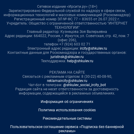
Сетевое издание «Ирсити.ру» (18+)
Зарегистрировано Федеральной службой по надзору в сфере связи,
информационных технологий и массовых коммуникаций (Роскомнадзор)
Регистрационный номер ЭЛ № ФС 77 – 83655 от 26.07.2022 г.
Учредитель: Общество с ограниченной ответственностью "ИНТЕРНЕТ
ТЕХНОЛОГИИ"
Главный редактор: Кузнецова Зоя Валерьевна
Адрес редакции: 664022, Россия, г. Иркутск, ул. Советская, стр. 42, пом. 7
(офис 206),
телефон +7 (924) 603 02 71
Электронный адрес редакции:
ircity@shkulev.ru
Контактные данные для Роскомнадзора и государственных органов:
juristnsk@shkulev.ru
Техподдержка:
help@shkulev.ru
РЕКЛАМА НА САЙТЕ
Связаться с рекламным отделом: 8 (30-22) 40-08-90,
reklamaircity@shkulev.ru
Чат-бот в телеграм:
@shkulev_social_ircity_bot
Редакция сайта не несет ответственности за достоверность
информации, содержащейся в рекламных объявлениях.
Информация об ограничениях
Политика использования cookies
Рекомендательные системы
Пользовательское соглашение сервиса «Подписка без баннерной
рекламы»