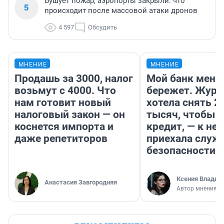
Бушует пожар, аэропорты закрыли: что
5
происходит после массовой атаки дронов
4 597
Обсудить
МНЕНИЕ
МНЕНИЕ
Продашь за 3000, налог
Мой банк меня
возьмут с 4000. Что
бережет. Журн
нам готовит новый
хотела снять 2
налоговый закон — он
тысяч, чтобы п
коснется импорта и
кредит, — к не
даже репетиторов
приехала служ
безопасности
Ксения Владим
Анастасия Завгородняя
Автор мнения