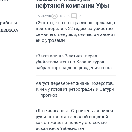
нефтяной компании Уфы
15 часов
10 653
2
 работы
«Это тот, кого ты травила»: прикамца
приговорили к 22 годам за убийство
ддержку.
семьи его девушки, сейчас он звонит
ей с угрозами
«Заказали на 3-летие»: перед
убийством жены в Казани турок
забрал торт на день рождения сына
Август перевернет жизнь Козерогов.
К чему готовит ретроградный Сатурн
— прогноз
«Я не жалуюсь». Строитель лишился
рук и ног и стал звездой соцсетей:
как он живет и почему его семью
искал весь Узбекистан