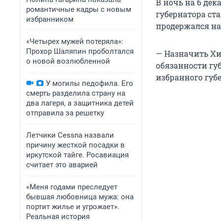
В ночь на 6 де
романтичные кадры с новым
губернатора ст
избранником
продержался на
«Четырех мужей потеряла»:
Прохор Шаляпин проболтался
— Назначить Х
о новой возлюбленной
обязанности гу
избранного губе
У могилы педофила. Его
смерть разделила страну на
два лагеря, а защитника детей
отправила за решетку
Летчики Cessna назвали
причину жесткой посадки в
иркутской тайге. Росавиация
считает это аварией
«Меня годами преследует
бывшая любовница мужа: она
портит жилье и угрожает».
Реальная история