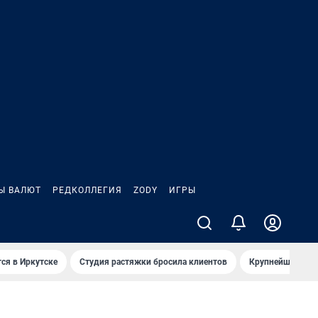
Ы ВАЛЮТ
РЕДКОЛЛЕГИЯ
ZODY
ИГРЫ
ся в Иркутске
Студия растяжки бросила клиентов
Крупнейшие про