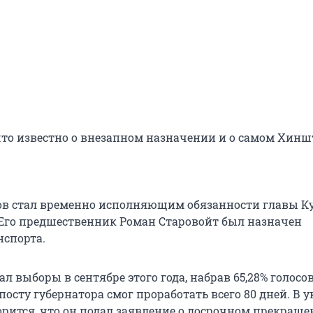
что известно о внезапном назначении и о самом Хинш
в стал временно исполняющим обязанности главы К
. Его предшественник Роман Старовойт был назначен
спорта.
 выборы в сентябре этого года, набрав 65,28% голосов
осту губернатора смог проработать всего 80 дней. В у
орится, что он подал заявление о досрочном прекращ