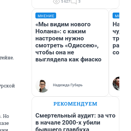
5 627
3
МНЕНИЕ
МНЕНИ
«Мы видим нового
Насле
Нолана»: с каким
чудом
настроем нужно
транс
смотреть «Одиссею»,
разне
чтобы она не
совет
тейне.
выглядела как фиаско
урской
Надежда Губарь
РЕКОМЕНДУЕМ
Смертельный аудит: за что
. Но
в начале 2000-х убили
казе
бывшего главбуха
ении