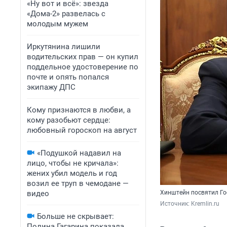
«Ну вот и всё»: звезда
«Дома-2» развелась с
молодым мужем
Иркутянина лишили
водительских прав — он купил
поддельное удостоверение по
почте и опять попался
экипажу ДПС
Кому признаются в любви, а
кому разобьют сердце:
любовный гороскоп на август
«Подушкой надавил на
лицо, чтобы не кричала»:
жених убил модель и год
возил ее труп в чемодане —
видео
Хинштейн посвятил Го
Источник: 
Kremlin.ru
Больше не скрывает:
Полина Гагарина показала