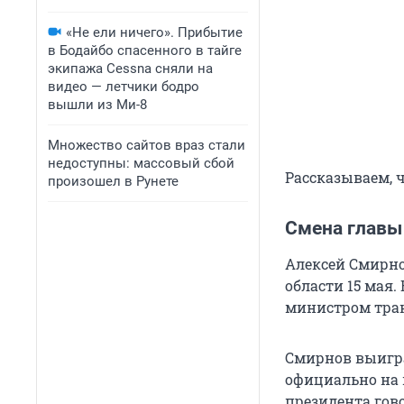
«Не ели ничего». Прибытие
в Бодайбо спасенного в тайге
экипажа Cessna сняли на
видео — летчики бодро
вышли из Ми-8
Множество сайтов враз стали
недоступны: массовый сбой
Рассказываем, 
произошел в Рунете
Смена главы
Алексей Смирно
области 15 мая
министром тран
Смирнов выиграл
официально на п
президента гов