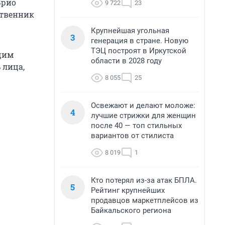
Врио
9 722
23
ственник
Крупнейшая угольная
3
генерация в стране. Новую
ТЭЦ построят в Иркутской
щим
области в 2028 году
 лица,
.
8 055
25
Освежают и делают моложе:
4
лучшие стрижки для женщин
после 40 — топ стильных
вариантов от стилиста
8 019
1
Кто потерял из-за атак БПЛА.
5
Рейтинг крупнейших
продавцов маркетплейсов из
Байкальского региона