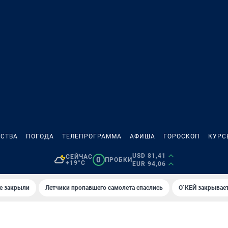
СТВА
ПОГОДА
ТЕЛЕПРОГРАММА
АФИША
ГОРОСКОП
КУРС
USD 81,41
СЕЙЧАС
0
ПРОБКИ
+19°C
EUR 94,06
е закрыли
Летчики пропавшего самолета спаслись
О`КЕЙ закрывает