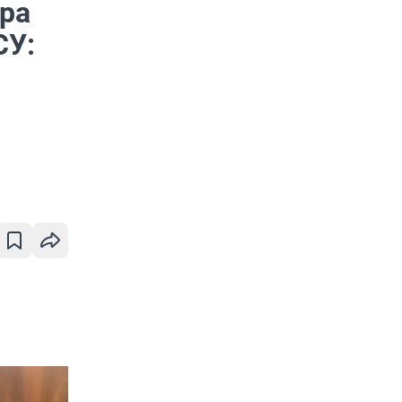
ора
СУ: