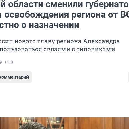
ой области сменили губернат
я освобождения региона от В
стно о назначении
сил нового главу региона Александра
пользоваться связями с силовиками
1 961
 комментарий