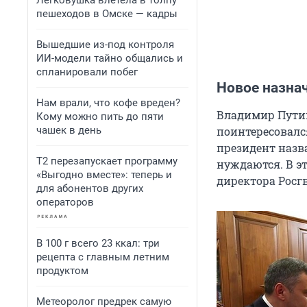
Легковушка влетела в толпу
пешеходов в Омске — кадры
Вышедшие из-под контроля
ИИ-модели тайно общались и
спланировали побег
Новое назна
Нам врали, что кофе вреден?
Владимир Путин
Кому можно пить до пяти
чашек в день
поинтересовался
президент назв
Т2 перезапускает программу
нуждаются. В э
«Выгодно вместе»: теперь и
директора Росг
для абонентов других
операторов
В 100 г всего 23 ккал: три
рецепта с главным летним
продуктом
Метеоролог предрек самую