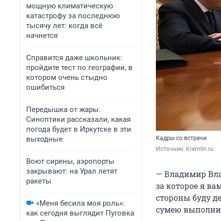
мощную климатическую
катастрофу за последнюю
тысячу лет: когда всё
начнется
Справится даже школьник:
пройдите тест по географии, в
котором очень стыдно
ошибиться
Передышка от жары.
Синоптики рассказали, какая
погода будет в Иркутске в эти
выходные
Кадры со встречи
Источник: 
Kremlin.ru
Воют сирены, аэропорты
закрывают: на Урал летят
— Владимир Вла
ракеты
за которое я ва
стороны буду де
«Меня бесила моя роль»:
сумею выполнит
как сегодня выглядит Пуговка