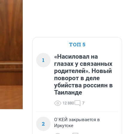
ТОП 5
«Насиловал на
1
глазах у связанных
родителей». Новый
поворот в деле
убийства россиян в
Таиланде
12 880
7
О`КЕЙ закрывается в
2
Иркутске