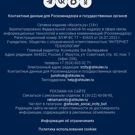
Контактные данные для Роскомнадзора и государственных органов
Сетевое издание «Ирсити.ру» (18+)
Зарегистрировано Федеральной службой по надзору в сфере связи,
информационных технологий и массовых коммуникаций (Роскомнадзор)
Регистрационный номер ЭЛ № ФС 77 – 83655 от 26.07.2022 г.
Учредитель: Общество с ограниченной ответственностью "ИНТЕРНЕТ
ТЕХНОЛОГИИ"
Главный редактор: Кузнецова Зоя Валерьевна
Адрес редакции: 664022, Россия, г. Иркутск, ул. Советская, стр. 42, пом. 7
(офис 206),
телефон +7 (924) 603 02 71
Электронный адрес редакции:
ircity@shkulev.ru
Контактные данные для Роскомнадзора и государственных органов:
juristnsk@shkulev.ru
Техподдержка:
help@shkulev.ru
РЕКЛАМА НА САЙТЕ
Связаться с рекламным отделом: 8 (30-22) 40-08-90,
reklamaircity@shkulev.ru
Чат-бот в телеграм:
@shkulev_social_ircity_bot
Редакция сайта не несет ответственности за достоверность
информации, содержащейся в рекламных объявлениях.
Информация об ограничениях
Политика использования cookies