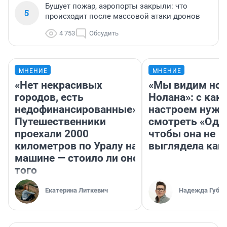
Бушует пожар, аэропорты закрыли: что
5
происходит после массовой атаки дронов
4 753
Обсудить
МНЕНИЕ
МНЕНИЕ
«Нет некрасивых
«Мы видим нов
городов, есть
Нолана»: с как
недофинансированные».
настроем нужн
Путешественники
смотреть «Оди
проехали 2000
чтобы она не
километров по Уралу на
выглядела как
машине — стоило ли оно
того
Екатерина Литкевич
Надежда Губар