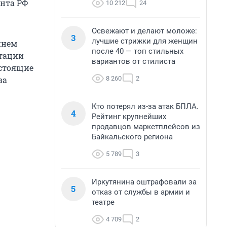
ента РФ
10 212
24
Освежают и делают моложе:
3
лучшие стрижки для женщин
ннем
после 40 — топ стильных
ьтации
вариантов от стилиста
дстоящие
8 260
2
ва
Кто потерял из-за атак БПЛА.
4
Рейтинг крупнейших
продавцов маркетплейсов из
Байкальского региона
5 789
3
Иркутянина оштрафовали за
5
отказ от службы в армии и
театре
4 709
2