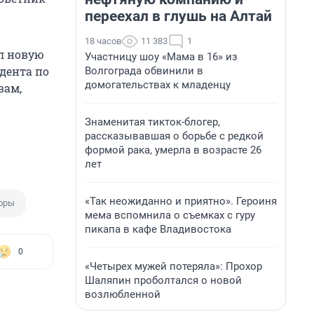
переехал в глушь на Алтай
18 часов
11 383
1
л новую
Участницу шоу «Мама в 16» из
дента по
Волгограда обвинили в
домогательствах к младенцу
вам,
Знаменитая тикток-блогер,
рассказывавшая о борьбе с редкой
формой рака, умерла в возрасте 26
лет
«Так неожиданно и приятно». Героиня
оры
мема вспомнила о съемках с гуру
пикапа в кафе Владивостока
0
«Четырех мужей потеряла»: Прохор
Шаляпин проболтался о новой
возлюбленной