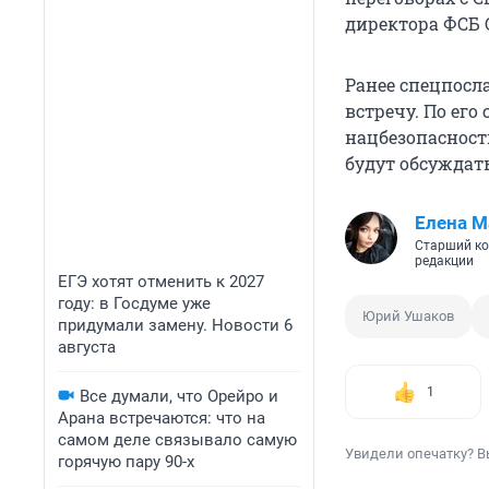
директора ФСБ С
Ранее спецпосл
встречу. По его
нацбезопасности
будут обсуждат
Елена М
Старший ко
редакции
ЕГЭ хотят отменить к 2027
году: в Госдуме уже
Юрий Ушаков
придумали замену. Новости 6
августа
1
Все думали, что Орейро и
Арана встречаются: что на
самом деле связывало самую
Увидели опечатку? В
горячую пару 90-х