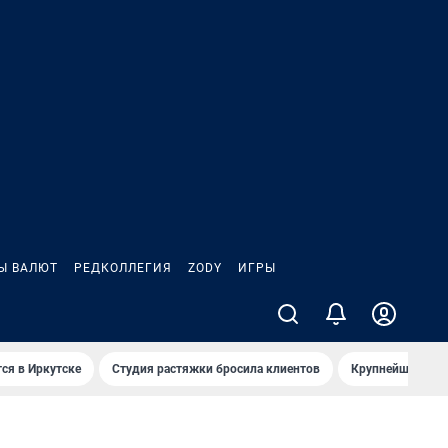
Ы ВАЛЮТ
РЕДКОЛЛЕГИЯ
ZODY
ИГРЫ
ся в Иркутске
Студия растяжки бросила клиентов
Крупнейшие про