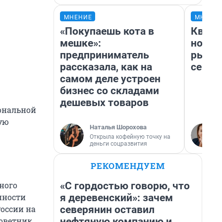
МНЕНИЕ
МНЕНИ
«Покупаешь кота в
Кварт
мешке»:
но де
предприниматель
рынок
рассказала, как на
сейча
самом деле устроен
бизнес со складами
дешевых товаров
ональной
ую
Наталья Шорохова
Открыла кофейную точку на
деньги соцразвития
РЕКОМЕНДУЕМ
«С гордостью говорю, что
ного
я деревенский»: зачем
нности
северянин оставил
России на
нефтяную компанию и
советник