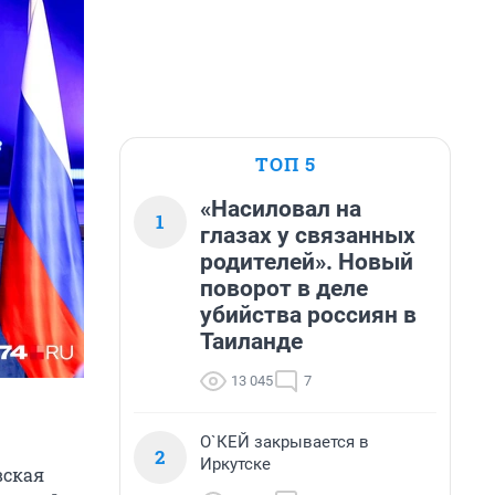
ТОП 5
«Насиловал на
1
глазах у связанных
родителей». Новый
поворот в деле
убийства россиян в
Таиланде
13 045
7
О`КЕЙ закрывается в
2
Иркутске
вская