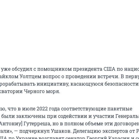
о уже обсудил с помощником президента США по наци
айклом Уолтцем вопрос о проведении встречи. В перв
прорабатывать инициативу, касающуюся безопасности
акватории Черного моря.
ню, что в июле 2022 года соответствующие пакетные
 были заключены при содействии и участии Генераль
Антониу] Гутерреша, но в полном объеме эти договоре
тали», — подчеркнул Ушаков. Делегацию экспертов от 
США по Украине возглавят сенатор Георгий Карасин и 