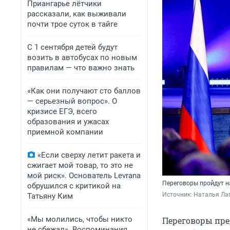
Приангарье лётчики
рассказали, как выживали
почти трое суток в тайге
С 1 сентября детей будут
возить в автобусах по новым
правилам — что важно знать
«Как они получают сто баллов
— серьезный вопрос». О
кризисе ЕГЭ, всего
образования и ужасах
приемной компании
«Если сверху летит ракета и
сжигает мой товар, то это не
мой риск». Основатель Levrana
Переговоры пройдут н
обрушился с критикой на
Источник: 
Наталья Лап
Татьяну Ким
«Мы молились, чтобы никто
Переговоры пре
не сбежал». Воспоминания