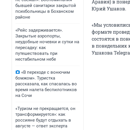
Аравия) в поне
бывшей санитарки закрытой
Юрий Ушаков.
психбольницы в Боханском
районе
«Мы условились
«Рейс задерживается».
формате провед
Закрытые аэропорты,
состоятся в пон
неудобные ночевки и сутки на
в понедельник 
пересадку: как
Ушакова Telegr
путешествовать при
нестабильном небе
«В переходе с вонючим
бомжом». Туристка
рассказала, как спасалась во
время налета беспилотников
на Сочи
«Туризм не прекращается, он
трансформируется»: как
россияне будут отдыхать в
августе — ответ эксперта