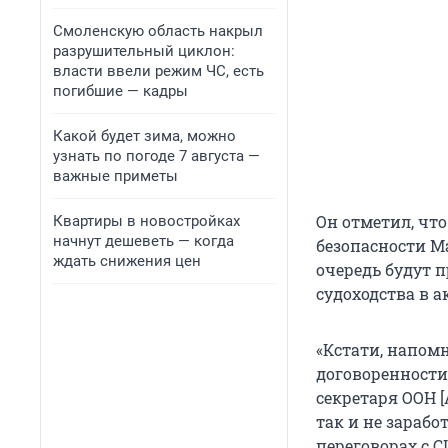
Смоленскую область накрыл
разрушительный циклон:
власти ввели режим ЧС, есть
погибшие — кадры
Какой будет зима, можно
узнать по погоде 7 августа —
важные приметы
Он отметил, чт
Квартиры в новостройках
начнут дешеветь — когда
безопасности М
ждать снижения цен
очередь будут 
судоходства в 
«Кстати, напом
договоренности
секретаря ООН [
так и не зарабо
переговорах с 