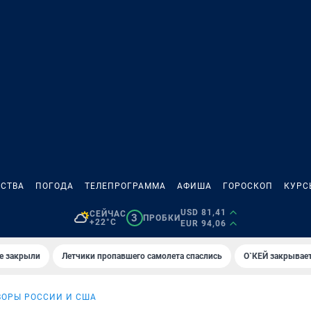
СТВА
ПОГОДА
ТЕЛЕПРОГРАММА
АФИША
ГОРОСКОП
КУРС
USD 81,41
СЕЙЧАС
3
ПРОБКИ
+22°C
EUR 94,06
е закрыли
Летчики пропавшего самолета спаслись
О`КЕЙ закрывает
ВОРЫ РОССИИ И США