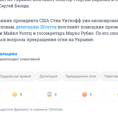
ергей Беседа.
анник президента США Стив Уиткофф уже анонсирова
 словам,
делегацию Штатов
возглавят помощник прези
 Майкл Уолтц и госсекретарь Марко Рубио. По его сло
ься вопросы прекращения огня на Украине.
альцева
рреспондент оперативной
Саудовская Аравия
Делегация
Прекращение огня
Перегов
0
0
0
ыделите фрагмент и нажмите Ctrl+Enter