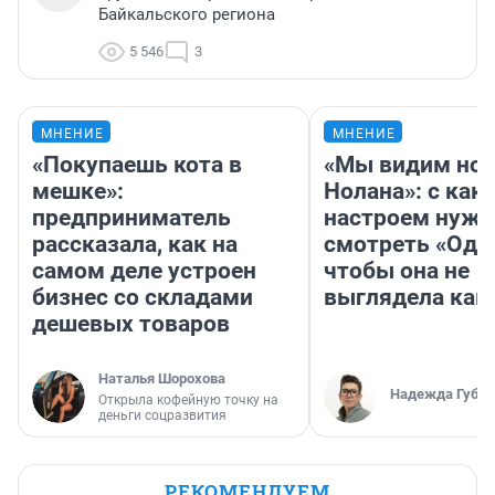
Байкальского региона
5 546
3
МНЕНИЕ
МНЕНИЕ
«Покупаешь кота в
«Мы видим нов
мешке»:
Нолана»: с как
предприниматель
настроем нужн
рассказала, как на
смотреть «Оди
самом деле устроен
чтобы она не
бизнес со складами
выглядела как
дешевых товаров
Наталья Шорохова
Надежда Губар
Открыла кофейную точку на
деньги соцразвития
РЕКОМЕНДУЕМ