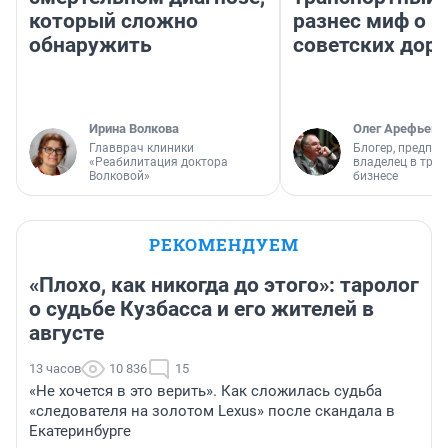
который сложно
разнес миф о 
обнаружить
советских доро
Ирина Волкова
Олег Арефьев
Главврач клиники
Блогер, предпри
«Реабилитация доктора
владелец в тра
Волковой»
бизнесе
РЕКОМЕНДУЕМ
«Плохо, как никогда до этого»: таролог
о судьбе Кузбасса и его жителей в
августе
13 часов
10 836
15
«Не хочется в это верить». Как сложилась судьба
«следователя на золотом Lexus» после скандала в
Екатеринбурге