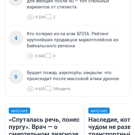
для женщин после 40 — топ стильных
вариантов от стилиста
9 234
2
Кто потерял из-за атак БПЛА. Рейтинг
4
крупнейших продавцов маркетплейсов из
Байкальского региона
6 340
3
Бушует пожар, аэропорты закрыли: что
5
происходит после массовой атаки дронов
4 653
Обсудить
МНЕНИЕ
МНЕНИЕ
«Спуталась речь, понес
Наследие, кото
пургу». Врач — о
чудом не разва
смертельном диагнозе,
транспортный 