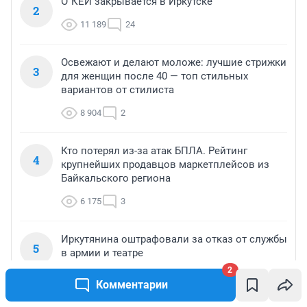
О`КЕЙ закрывается в Иркутске
2
11 189
24
Освежают и делают моложе: лучшие стрижки
3
для женщин после 40 — топ стильных
вариантов от стилиста
8 904
2
Кто потерял из-за атак БПЛА. Рейтинг
4
крупнейших продавцов маркетплейсов из
Байкальского региона
6 175
3
Иркутянина оштрафовали за отказ от службы
5
в армии и театре
2
4 902
3
Комментарии