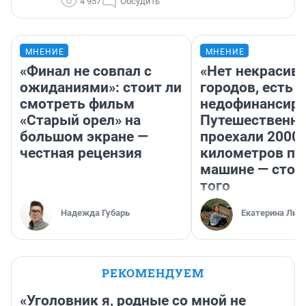
4 957
Обсудить
МНЕНИЕ
МНЕНИЕ
«Финал не совпал с
«Нет некрасив
ожиданиями»: стоит ли
городов, есть
смотреть фильм
недофинансиро
«Старый орел» на
Путешественн
большом экране —
проехали 2000
честная рецензия
километров по 
машине — стои
того
Надежда Губарь
Екатерина Лит
РЕКОМЕНДУЕМ
«Уголовник я, родные со мной не